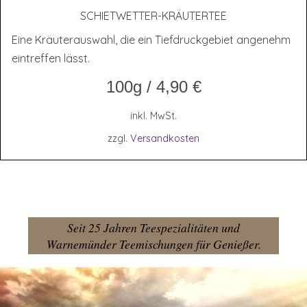
SCHIET­WET­TER-KRÄU­TER­TEE
Eine Kräuterauswahl, die ein Tiefdruckgebiet angenehm
eintreffen lässt.
100g
/
4,90
€
inkl. MwSt.
zzgl.
Versandkosten
Seit 25 Jahren Teespezialitäten und
Warnemünder Teemischungen für Genießer.