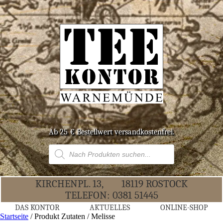
Ab 25 € Bestell­wert versandkostenfrei.
Products
search
KIR­CHEN­PL. 13,
18119 ROS­TOCK
TELE­FON:
0381 51445
DAS KON­TOR
AKTU­EL­LES
ONLINE-SHOP
Startseite
/ Produkt Zutaten / Melisse