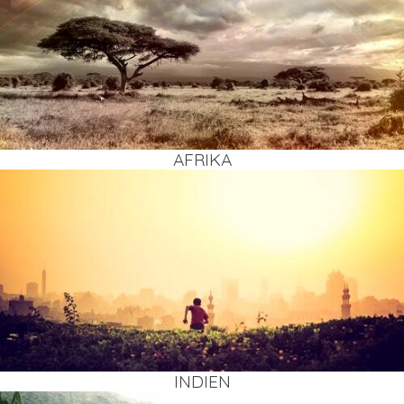
AFRI­KA
INDI­EN