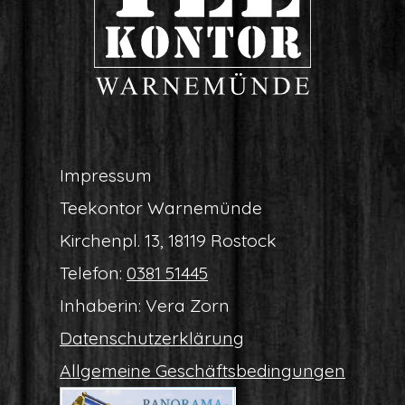
Impres­sum
Tee­kon­tor Warnemünde
Kir­chen­pl. 13, 18119 Rostock
Tele­fon:
0381 51445
Inha­be­rin: Vera Zorn
Daten­schutz­er­klä­rung
All­ge­mei­ne Geschäftsbedingungen