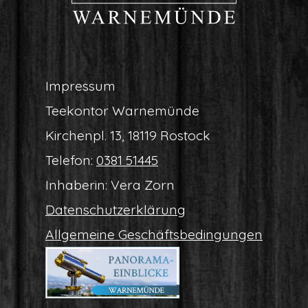
Impres­sum
Tee­kon­tor Warnemünde
Kir­chen­pl. 13, 18119 Rostock
Tele­fon:
0381 51445
Inha­be­rin: Vera Zorn
Daten­schutz­er­klä­rung
All­ge­mei­ne Geschäftsbedingungen