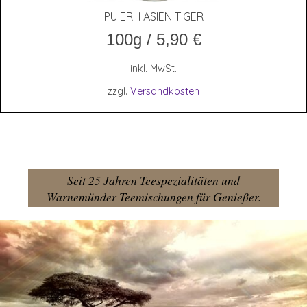
PU ERH ASI­EN TIGER
100g
/
5,90
€
inkl. MwSt.
zzgl.
Versandkosten
Seit 25 Jahren Teespezialitäten und
Warnemünder Teemischungen für Genießer.