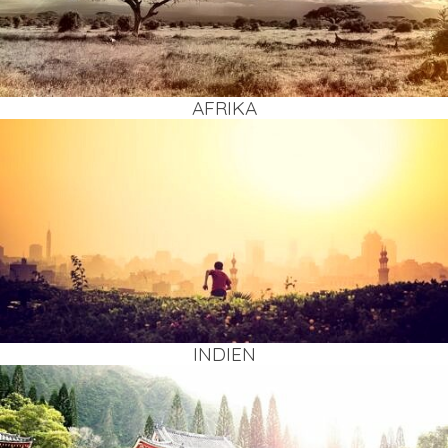
AFRI­KA
INDI­EN