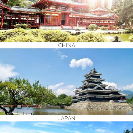
CHI­NA
JAPAN