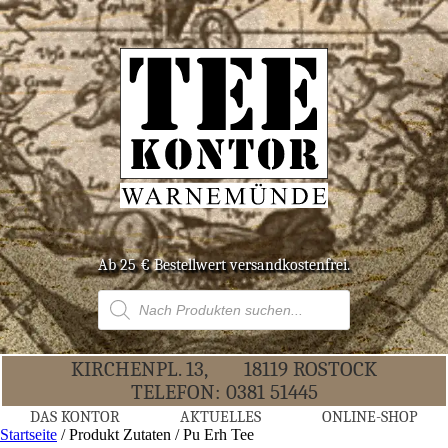
Ab 25 € Bestell­wert versandkostenfrei.
Products
search
KIR­CHEN­PL. 13,
18119 ROS­TOCK
TELE­FON:
0381 51445
DAS KON­TOR
AKTU­EL­LES
ONLINE-SHOP
Startseite
/ Produkt Zutaten / Pu Erh Tee