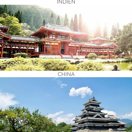
INDI­EN
CHI­NA