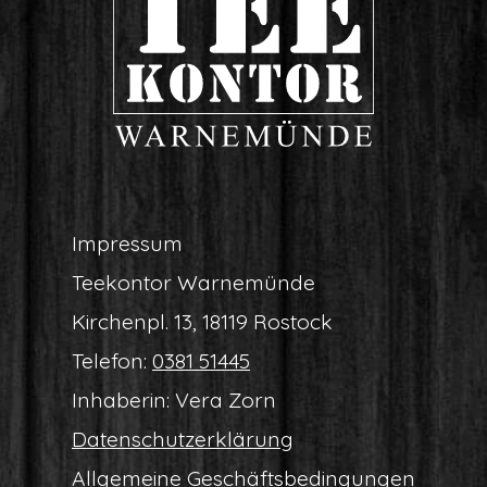
Impres­sum
Tee­kon­tor Warnemünde
Kir­chen­pl. 13, 18119 Rostock
Tele­fon:
0381 51445
Inha­be­rin: Vera Zorn
Daten­schutz­er­klä­rung
All­ge­mei­ne Geschäftsbedingungen