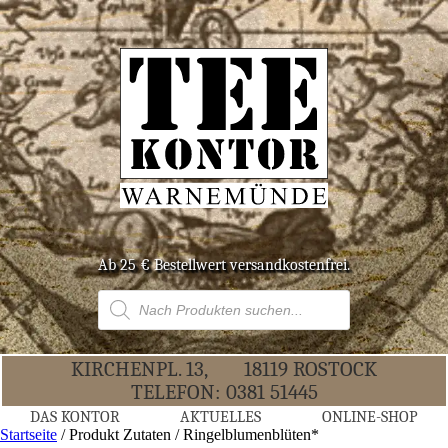
Ab 25 € Bestell­wert versandkostenfrei.
Products
search
KIR­CHEN­PL. 13,
18119 ROS­TOCK
TELE­FON:
0381 51445
DAS KON­TOR
AKTU­EL­LES
ONLINE-SHOP
Startseite
/ Produkt Zutaten / Ringelblumenblüten*