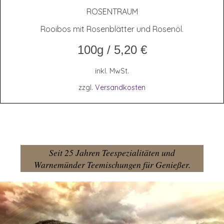
ROSEN­TRAUM
Rooibos mit Rosenblätter und Rosenöl.
100g
/
5,20
€
inkl. MwSt.
zzgl.
Versandkosten
Seit 25 Jahren Teespezialitäten und
Warnemünder Teemischungen für Genießer.