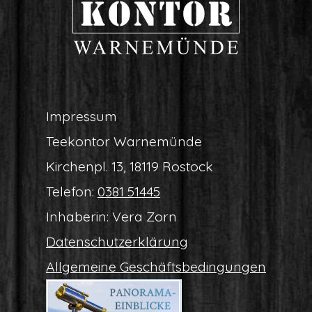
Impres­sum
Tee­kon­tor Warnemünde
Kir­chen­pl. 13, 18119 Rostock
Tele­fon:
0381 51445
Inha­be­rin: Vera Zorn
Daten­schutz­er­klä­rung
All­ge­mei­ne Geschäftsbedingungen