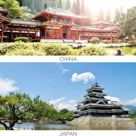
CHI­NA
JAPAN