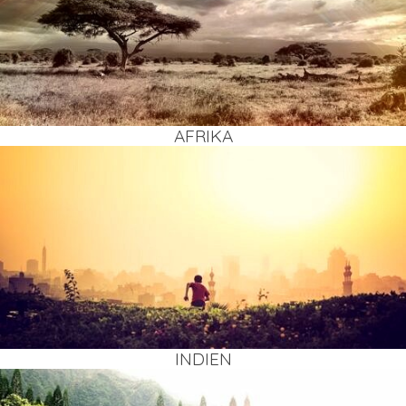
AFRI­KA
INDI­EN