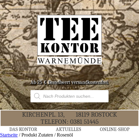
Ab 25 € Bestell­wert versandkostenfrei.
Products
search
KIR­CHEN­PL. 13,
18119 ROS­TOCK
TELE­FON:
0381 51445
DAS KON­TOR
AKTU­EL­LES
ONLINE-SHOP
Startseite
/ Produkt Zutaten / Rosenöl