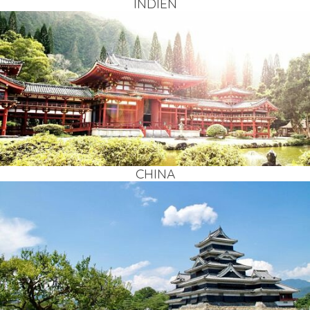
INDI­EN
CHI­NA