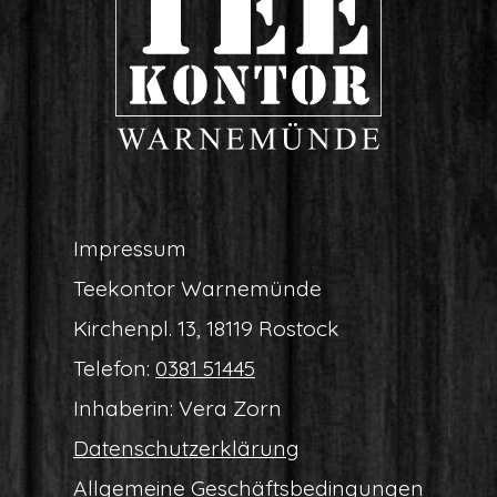
Impres­sum
Tee­kon­tor Warnemünde
Kir­chen­pl. 13, 18119 Rostock
Tele­fon:
0381 51445
Inha­be­rin: Vera Zorn
Daten­schutz­er­klä­rung
All­ge­mei­ne Geschäftsbedingungen