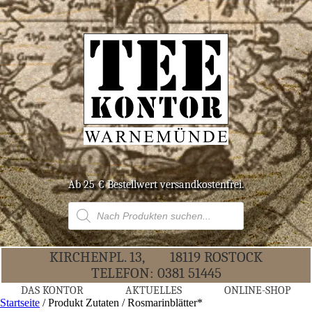
Ab 25 € Bestell­wert versandkostenfrei.
Products
search
KIR­CHEN­PL. 13,
18119 ROS­TOCK
TELE­FON:
0381 51445
DAS KON­TOR
AKTU­EL­LES
ONLINE-SHOP
Startseite
/ Produkt Zutaten / Rosmarinblätter*