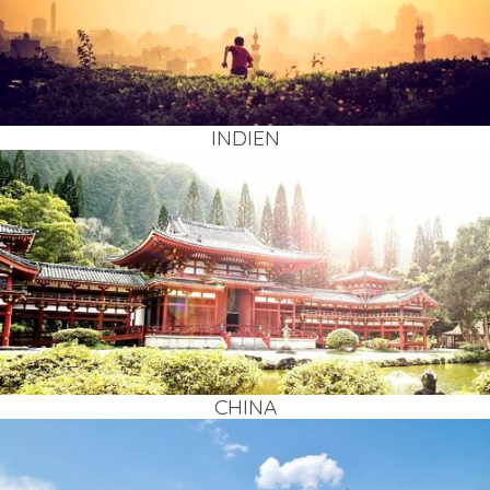
INDI­EN
CHI­NA