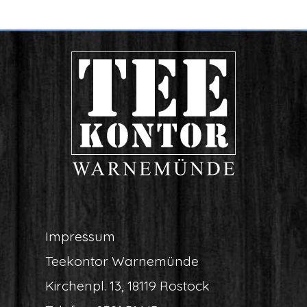
Impres­sum
Tee­kon­tor Warnemünde
Kir­chen­pl. 13, 18119 Rostock