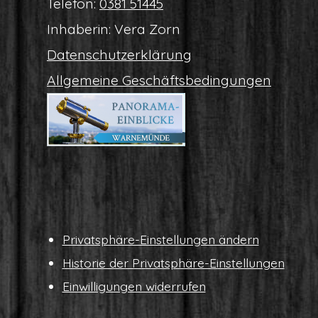
Tele­fon:
0381 51445
Inha­be­rin: Vera Zorn
Daten­schutz­er­klä­rung
All­ge­mei­ne Geschäftsbedingungen
Pri­vat­sphä­re-Ein­stel­lun­gen ändern
His­to­rie der Privatsphäre-Einstellungen
Ein­wil­li­gun­gen widerrufen