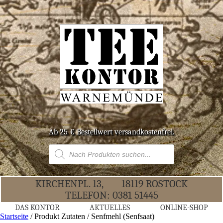
Ab 25 € Bestell­wert versandkostenfrei.
Products
search
KIR­CHEN­PL. 13,
18119 ROS­TOCK
TELE­FON:
0381 51445
DAS KON­TOR
AKTU­EL­LES
ONLINE-SHOP
Startseite
/ Produkt Zutaten / Senfmehl (Senfsaat)