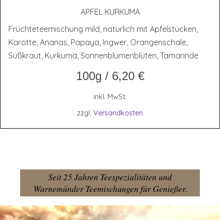
APFEL KUR­KU­MA
Früchteteemischung mild, natürlich mit Apfelstücken,
Karotte, Ananas, Papaya, Ingwer, Orangenschale,
Süßkraut, Kurkuma, Sonnenblumenblüten, Tamarinde
100g
/
6,20
€
inkl. MwSt.
zzgl.
Versandkosten
Seit 25 Jahren Teespezialitäten und
Warnemünder Teemischungen für Genießer.