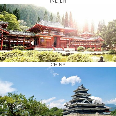
INDI­EN
CHI­NA