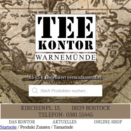
Ab 25 € Bestell­wert versandkostenfrei.
Products
search
KIR­CHEN­PL. 13,
18119 ROS­TOCK
TELE­FON:
0381 51445
DAS KON­TOR
AKTU­EL­LES
ONLINE-SHOP
Startseite
/ Produkt Zutaten / Tamarinde