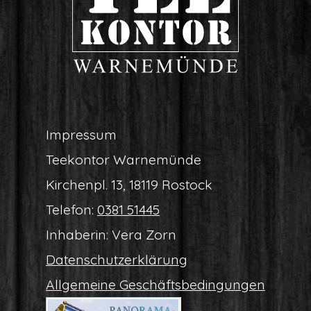
Impres­sum
Tee­kon­tor Warnemünde
Kir­chen­pl. 13, 18119 Rostock
Tele­fon:
0381 51445
Inha­be­rin: Vera Zorn
Daten­schutz­er­klä­rung
All­ge­mei­ne Geschäftsbedingungen