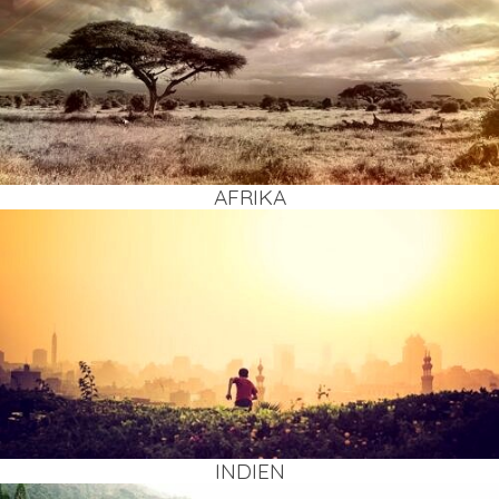
AFRI­KA
INDI­EN