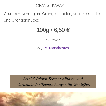
ORAN­GE KARAMELL
Grünteemischung mit Orangenschalen, Karamellstücke
und Orangenstücke
100g
/
6,50
€
inkl. MwSt.
zzgl.
Versandkosten
Seit 25 Jahren Teespezialitäten und
Warnemünder Teemischungen für Genießer.