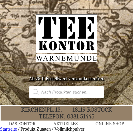
Ab 25 € Bestell­wert versandkostenfrei.
Products
search
KIR­CHEN­PL. 13,
18119 ROS­TOCK
TELE­FON:
0381 51445
DAS KON­TOR
AKTU­EL­LES
ONLINE-SHOP
Startseite
/ Produkt Zutaten / Vollmilchpulver