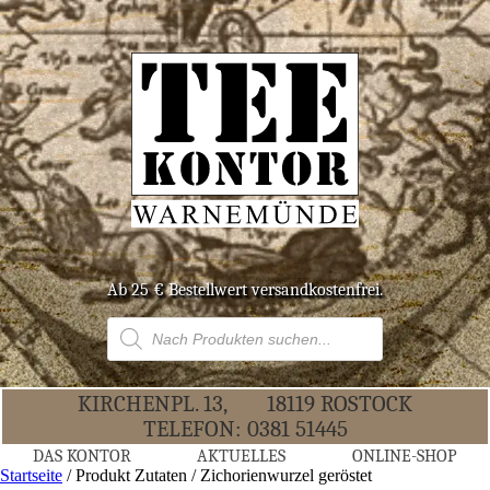
Ab 25 € Bestell­wert versandkostenfrei.
Products
search
KIR­CHEN­PL. 13,
18119 ROS­TOCK
TELE­FON:
0381 51445
DAS KON­TOR
AKTU­EL­LES
ONLINE-SHOP
Startseite
/ Produkt Zutaten / Zichorienwurzel geröstet