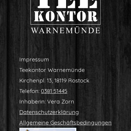
Impres­sum
Tee­kon­tor Warnemünde
Kir­chen­pl. 13, 18119 Rostock
Tele­fon:
0381 51445
Inha­be­rin: Vera Zorn
Daten­schutz­er­klä­rung
All­ge­mei­ne Geschäftsbedingungen