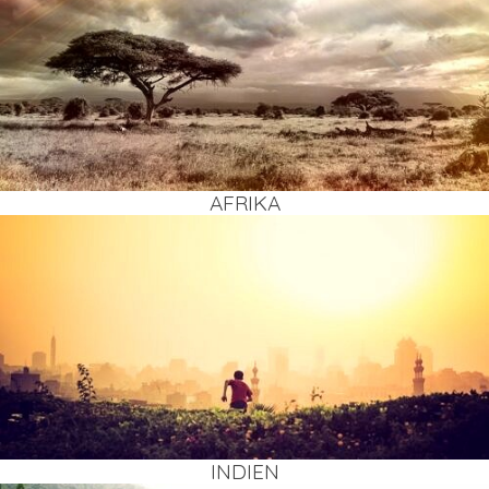
AFRI­KA
INDI­EN