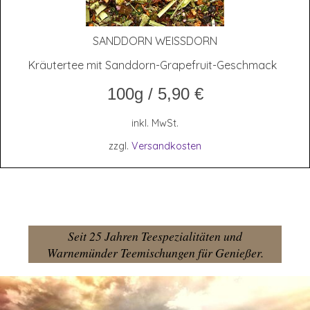
SAND­DORN WEISSDORN
Kräutertee mit Sanddorn-Grapefruit-Geschmack
100g
/
5,90
€
inkl. MwSt.
zzgl.
Versandkosten
Seit 25 Jahren Teespezialitäten und
Warnemünder Teemischungen für Genießer.