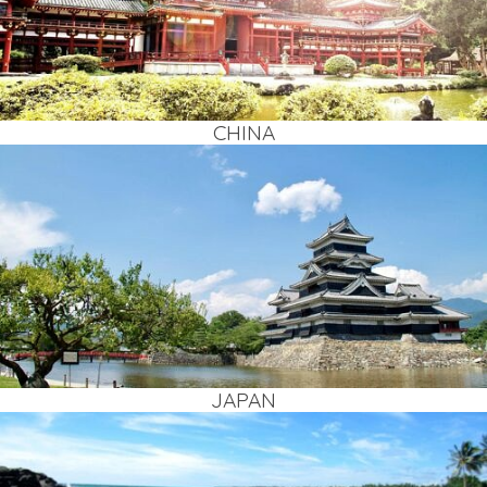
CHI­NA
JAPAN