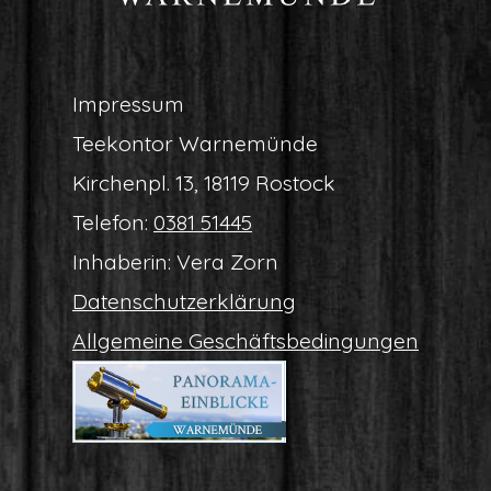
Impres­sum
Tee­kon­tor Warnemünde
Kir­chen­pl. 13, 18119 Rostock
Tele­fon:
0381 51445
Inha­be­rin: Vera Zorn
Daten­schutz­er­klä­rung
All­ge­mei­ne Geschäftsbedingungen