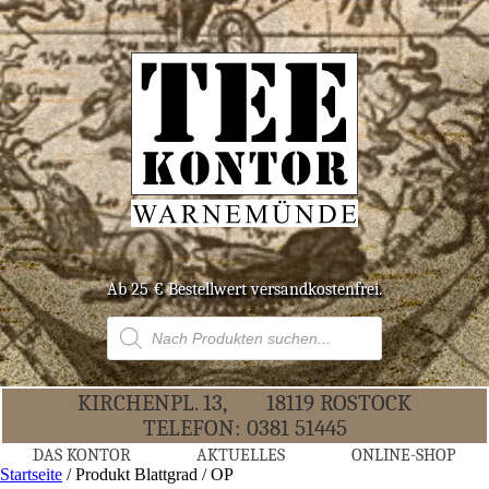
Ab 25 € Bestell­wert versandkostenfrei.
Products
search
KIR­CHEN­PL. 13,
18119 ROS­TOCK
TELE­FON:
0381 51445
DAS KON­TOR
AKTU­EL­LES
ONLINE-SHOP
Startseite
/ Produkt Blattgrad / OP