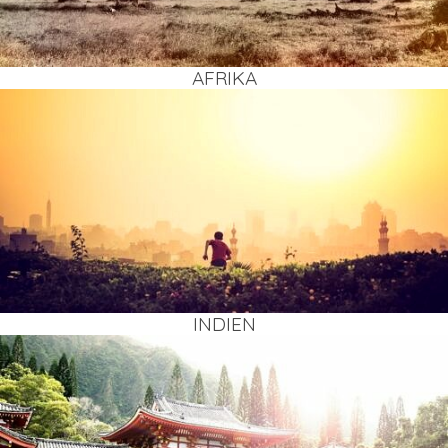
AFRI­KA
INDI­EN