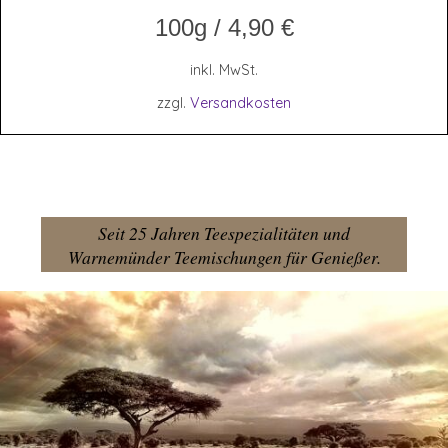
100g
/
4,90
€
inkl. MwSt.
zzgl.
Versandkosten
Seit 25 Jahren Teespezialitäten und
Warnemünder Teemischungen für Genießer.