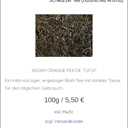
Schwarzer Tee (natürliches Aroma)
ASSAM ORAN­GE PEKOE
TGFOP
Ein mild-würziger, ergiebiger Blatt-Tee mit dunkler Tasse
für den täglichen Gebrauch.
100g
/
5,50
€
inkl. MwSt.
zzgl.
Versandkosten