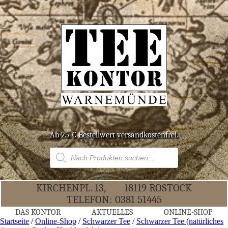
Ab 25 € Bestell­wert versandkostenfrei.
Products
search
KIR­CHEN­PL. 13,
18119 ROS­TOCK
TELE­FON:
0381 51445
DAS KON­TOR
AKTU­EL­LES
ONLINE-SHOP
Startseite
/
Online-Shop
/
Schwarzer Tee
/
Schwarzer Tee (natürliches