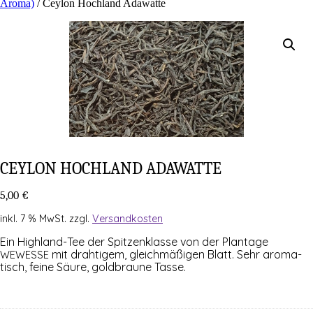
Aroma)
/ Cey­lon Hoch­land Adawatte
CEY­LON HOCH­LAND ADAWATTE
5,00
€
inkl. 7 % MwSt.
zzgl.
Versandkosten
Ein High­land-Tee der Spit­zen­klas­se von der Plan­ta­ge
mit drah­ti­gem, gleich­mä­ßi­gen Blatt. Sehr aro­ma­
WEWESSE
tisch, fei­ne Säu­re, gold­brau­ne Tasse.