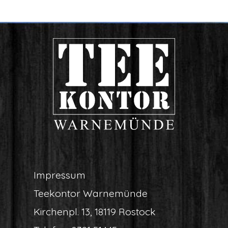
Impres­sum
Tee­kon­tor Warnemünde
Kir­chen­pl. 13, 18119 Rostock