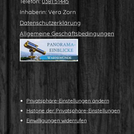
Tele­fon:
0381 51445
Inha­be­rin: Vera Zorn
Daten­schutz­er­klä­rung
All­ge­mei­ne Geschäftsbedingungen
Pri­vat­sphä­re-Ein­stel­lun­gen ändern
His­to­rie der Privatsphäre-Einstellungen
Ein­wil­li­gun­gen widerrufen