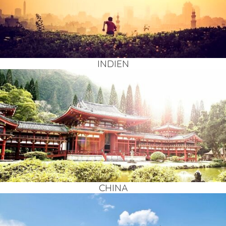
INDI­EN
CHI­NA