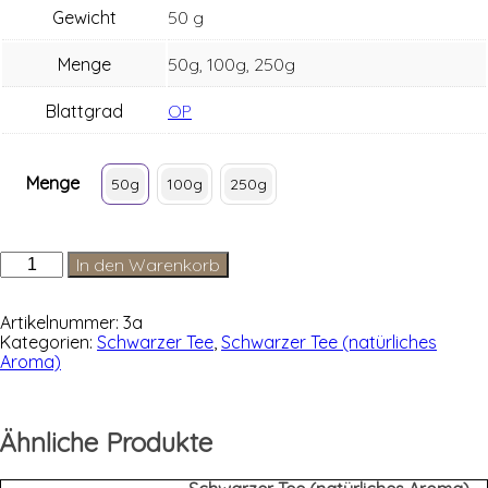
Gewicht
50 g
Menge
50g, 100g, 250g
Blattgrad
OP
Menge
50g
100g
250g
Ceylon
In den Warenkorb
Hochland
Adawatte
Menge
Artikelnummer:
3a
Kategorien:
Schwarzer Tee
,
Schwarzer Tee (natürliches
Aroma)
Ähnliche Produkte