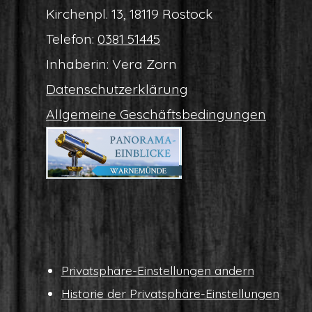
Kir­chen­pl. 13, 18119 Rostock
Tele­fon:
0381 51445
Inha­be­rin: Vera Zorn
Daten­schutz­er­klä­rung
All­ge­mei­ne Geschäftsbedingungen
Pri­vat­sphä­re-Ein­stel­lun­gen ändern
His­to­rie der Privatsphäre-Einstellungen