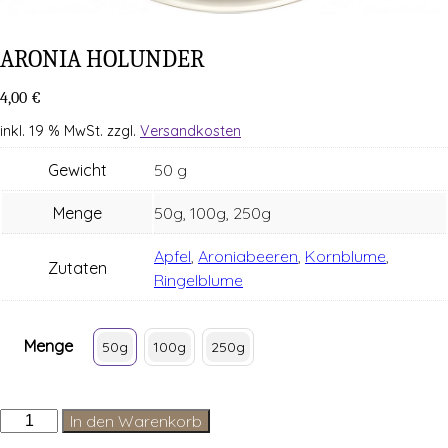
ARO­NIA HOLUNDER
4,00
€
inkl. 19 % MwSt.
zzgl.
Versandkosten
Gewicht
50 g
Menge
50g, 100g, 250g
Apfel
,
Aroniabeeren
,
Kornblume
,
Zutaten
Ringelblume
Menge
50g
100g
250g
Aronia
In den Warenkorb
Holunder