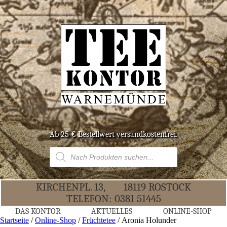
Ab 25 € Bestell­wert versandkostenfrei.
Products
search
KIR­CHEN­PL. 13,
18119 ROS­TOCK
TELE­FON:
0381 51445
DAS KON­TOR
AKTU­EL­LES
ONLINE-SHOP
Startseite
/
Online-Shop
/
Früchtetee
/ Aro­nia Holunder