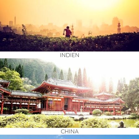
INDI­EN
CHI­NA