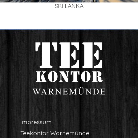
SRI LAN­KA
Impres­sum
Tee­kon­tor Warnemünde