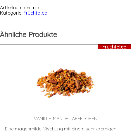
Menge
Artikelnummer:
n. a.
Kategorie:
Früchtetee
Ähnliche Produkte
Früchtetee
VANIL­LE-MAN­DEL ÄPFELCHEN
Eine magenmilde Mischung mit einem sehr cremigen