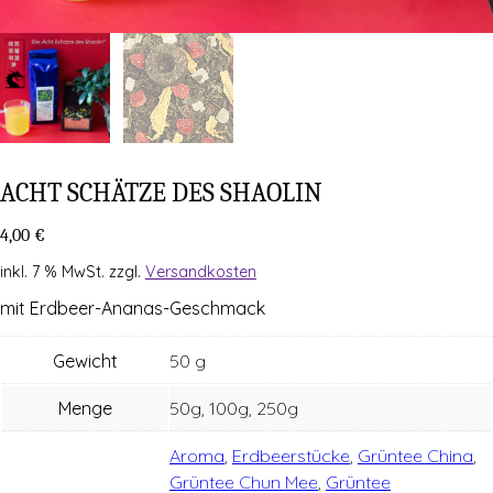
ACHT SCHÄT­ZE DES SHAOLIN
4,00
€
inkl. 7 % MwSt.
zzgl.
Versandkosten
mit Erd­beer-Ana­nas-Geschmack
Gewicht
50 g
Menge
50g, 100g, 250g
Aroma
,
Erdbeerstücke
,
Grüntee China
,
Grüntee Chun Mee
,
Grüntee