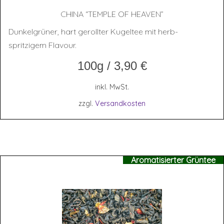
CHI­NA “TEMP­LE OF HEAVEN”
Dunkelgrüner, hart gerollter Kugeltee mit herb-
spritzigem Flavour.
100g
/
3,90
€
inkl. MwSt.
zzgl.
Versandkosten
Aromatisierter Grüntee