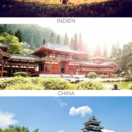
INDI­EN
CHI­NA