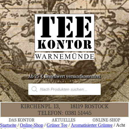
Ab 25 € Bestell­wert versandkostenfrei.
Products
search
KIR­CHEN­PL. 13,
18119 ROS­TOCK
TELE­FON:
0381 51445
DAS KON­TOR
AKTU­EL­LES
ONLINE-SHOP
Startseite
/
Online-Shop
/
Grüner Tee
/
Aromatisierter Grüntee
/ Acht