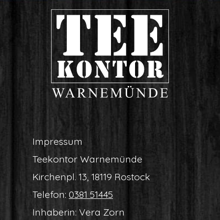
Impres­sum
Tee­kon­tor Warnemünde
Kir­chen­pl. 13, 18119 Rostock
Tele­fon:
0381 51445
Inha­be­rin: Vera Zorn