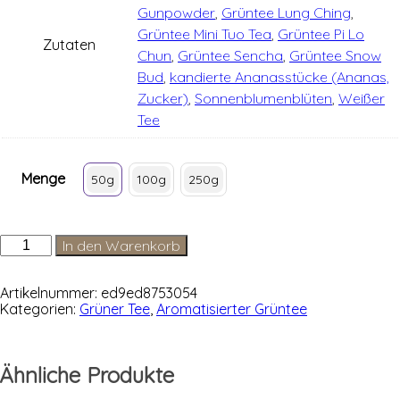
Gunpowder
,
Grüntee Lung Ching
,
Grüntee Mini Tuo Tea
,
Grüntee Pi Lo
Zutaten
Chun
,
Grüntee Sencha
,
Grüntee Snow
Bud
,
kandierte Ananasstücke (Ananas,
Zucker)
,
Sonnenblumenblüten
,
Weißer
Tee
Menge
50g
100g
250g
Acht
In den Warenkorb
Schätze
des
Shaolin
Artikelnummer:
ed9ed8753054
Menge
Kategorien:
Grüner Tee
,
Aromatisierter Grüntee
Ähnliche Produkte