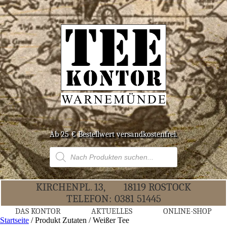
Ab 25 € Bestell­wert versandkostenfrei.
Products
search
KIR­CHEN­PL. 13,
18119 ROS­TOCK
TELE­FON:
0381 51445
DAS KON­TOR
AKTU­EL­LES
ONLINE-SHOP
Startseite
/ Produkt Zutaten / Weißer Tee