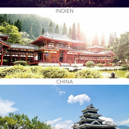
INDI­EN
CHI­NA