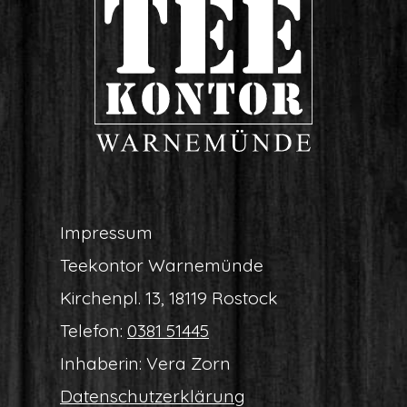
Impres­sum
Tee­kon­tor Warnemünde
Kir­chen­pl. 13, 18119 Rostock
Tele­fon:
0381 51445
Inha­be­rin: Vera Zorn
Daten­schutz­er­klä­rung