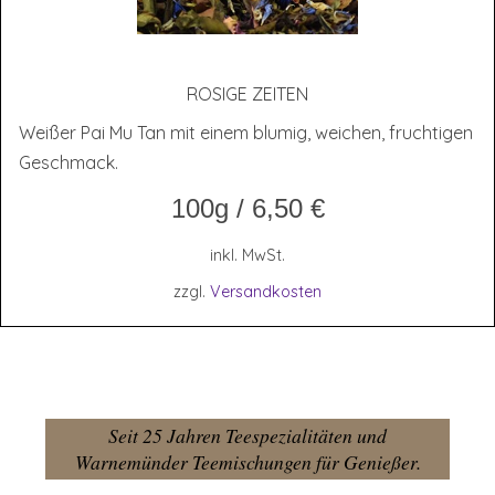
ROSI­GE ZEITEN
Weißer Pai Mu Tan mit einem blumig, weichen, fruchtigen
Geschmack.
100g
/
6,50
€
inkl. MwSt.
zzgl.
Versandkosten
Seit 25 Jahren Teespezialitäten und
Warnemünder Teemischungen für Genießer.