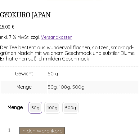
GYO­KURO JAPAN
15,00
€
inkl. 7 % MwSt.
zzgl.
Versandkosten
Der Tee besteht aus wun­der­voll fla­chen, spit­zen, sma­ragd­
grü­nen Nadeln mit wei­chem Geschmack und sub­ti­ler Blu­me.
Er hat einen süß­lich-mil­den Geschmack
Gewicht
50 g
Menge
50g, 100g, 500g
Menge
50g
100g
500g
Gyokuro
In den Warenkorb
Japan