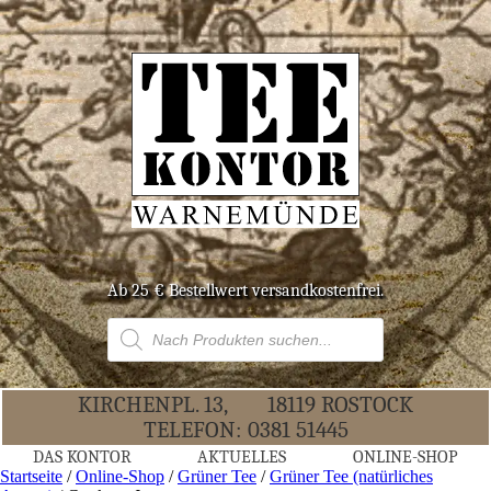
Ab 25 € Bestell­wert versandkostenfrei.
Products
search
KIR­CHEN­PL. 13,
18119 ROS­TOCK
TELE­FON:
0381 51445
DAS KON­TOR
AKTU­EL­LES
ONLINE-SHOP
Startseite
/
Online-Shop
/
Grüner Tee
/
Grüner Tee (natürliches