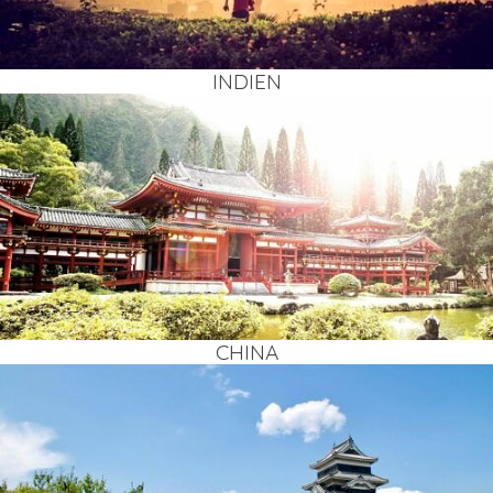
INDI­EN
CHI­NA