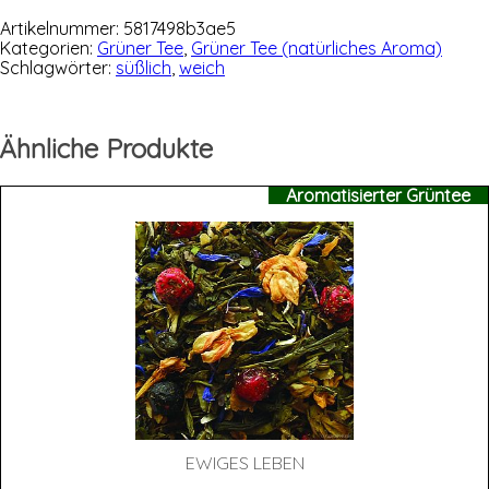
Menge
Artikelnummer:
5817498b3ae5
Kategorien:
Grüner Tee
,
Grüner Tee (natürliches Aroma)
Schlagwörter:
süßlich
,
weich
Ähnliche Produkte
Aromatisierter Grüntee
EWI­GES LEBEN