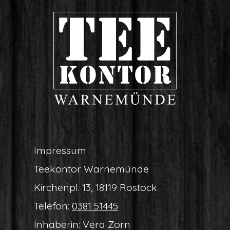
Impres­sum
Tee­kon­tor Warnemünde
Kir­chen­pl. 13, 18119 Rostock
Tele­fon:
0381 51445
Inha­be­rin: Vera Zorn