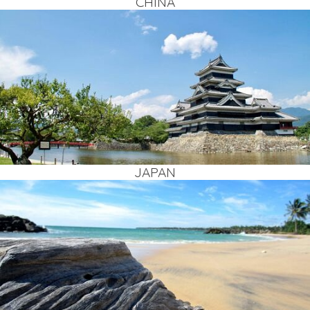
CHI­NA
JAPAN