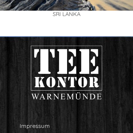
SRI LAN­KA
Impres­sum