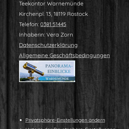
Tee­kon­tor Warnemünde
Kir­chen­pl. 13, 18119 Rostock
Tele­fon:
0381 51445
Inha­be­rin: Vera Zorn
Daten­schutz­er­klä­rung
All­ge­mei­ne Geschäftsbedingungen
Pri­vat­sphä­re-Ein­stel­lun­gen ändern