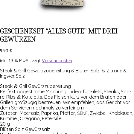
GESCHENK­SET “ALLES GUTE” MIT DREI
GEWÜRZEN
9,90
€
inkl. 19 % MwSt.
zzgl.
Versandkosten
Steak & Grill Gewürzzubereitung & Blüten Salz & Zitrone &
Ingwer Salz
Steak
&
Grill Gewürzzubereitung
Per­fekt abge­stim­me Mischung – ide­al für Filets, Steaks, Spa­
re-Ribs
&
Kote­letts. Das Fleisch kurz vor dem Bra­ten oder
Gril­len groß­zü­gig bestreu­en. Wir emp­feh­len, das Gericht vor
dem Ser­vie­ren noch­mals zu verfeinern.
Zuta­ten: Meer­salz, Papri­ka, Pfef­fer,
, Zwie­bel, Knob­lauch,
SENF
Küm­mel, Ore­ga­no, Petersilie
20 g
Blü­ten Salz Gewürzsalz