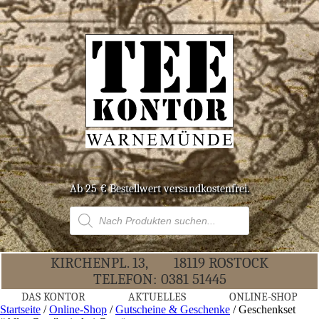
Ab 25 € Bestell­wert versandkostenfrei.
Products
search
KIR­CHEN­PL. 13,
18119 ROS­TOCK
TELE­FON:
0381 51445
DAS KON­TOR
AKTU­EL­LES
ONLINE-SHOP
Startseite
/
Online-Shop
/
Gutscheine & Geschenke
/ Geschenk­set