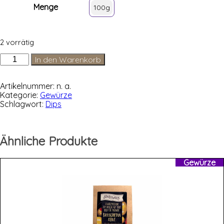
Menge
100g
2 vorrätig
Steinpilz
In den Warenkorb
Bruschetta
Menge
Artikelnummer:
n. a.
Kategorie:
Gewürze
Schlagwort:
Dips
Ähnliche Produkte
Gewürze