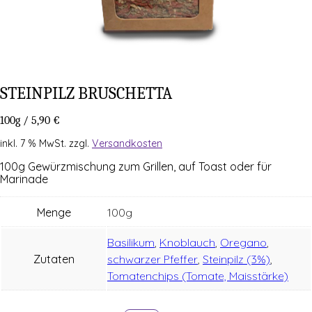
STEIN­PILZ BRUSCHETTA
100g
/
5,90
€
inkl. 7 % MwSt.
zzgl.
Versandkosten
100g Gewürz­mi­schung zum Gril­len, auf Toast oder für
Marinade
Menge
100g
Basilikum
,
Knoblauch
,
Oregano
,
Zutaten
schwarzer Pfeffer
,
Steinpilz (3%)
,
Tomatenchips (Tomate, Maisstärke)