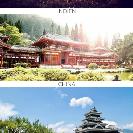
INDI­EN
CHI­NA