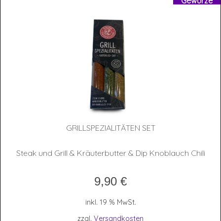
Gewürze
GRILL­SPE­ZIA­LI­TÄ­TEN SET
Steak und Grill & Kräuterbutter & Dip Knoblauch Chili
9,90
€
inkl. 19 % MwSt.
zzgl.
Versandkosten