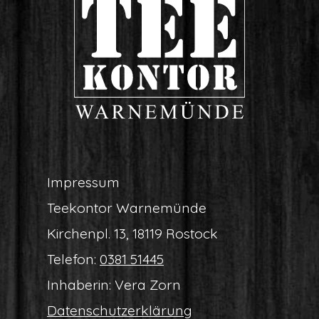
Impres­sum
Tee­kon­tor Warnemünde
Kir­chen­pl. 13, 18119 Rostock
Tele­fon:
0381 51445
Inha­be­rin: Vera Zorn
Daten­schutz­er­klä­rung