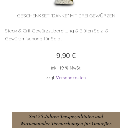
GESCHENK­SET “DAN­KE” MIT DREI GEWÜRZEN
Steak & Grill Gewürzzubereitung & Blüten Salz &
Gewürzmischung für Salat
9,90
€
inkl. 19 % MwSt.
zzgl.
Versandkosten
Seit 25 Jahren Teespezialitäten und
Warnemünder Teemischungen für Genießer.