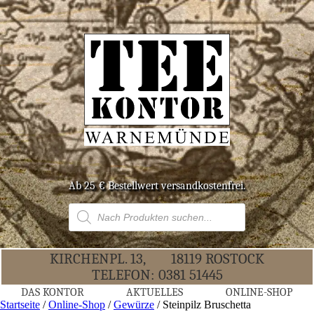
Ab 25 € Bestell­wert versandkostenfrei.
Products
search
KIR­CHEN­PL. 13,
18119 ROS­TOCK
TELE­FON:
0381 51445
DAS KON­TOR
AKTU­EL­LES
ONLINE-SHOP
Startseite
/
Online-Shop
/
Gewürze
/ Stein­pilz Bruschetta