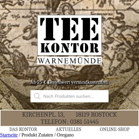
Ab 25 € Bestell­wert versandkostenfrei.
Products
search
KIR­CHEN­PL. 13,
18119 ROS­TOCK
TELE­FON:
0381 51445
DAS KON­TOR
AKTU­EL­LES
ONLINE-SHOP
Startseite
/ Produkt Zutaten / Oregano