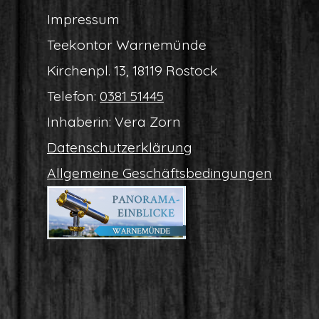
Impres­sum
Tee­kon­tor Warnemünde
Kir­chen­pl. 13, 18119 Rostock
Tele­fon:
0381 51445
Inha­be­rin: Vera Zorn
Daten­schutz­er­klä­rung
All­ge­mei­ne Geschäftsbedingungen