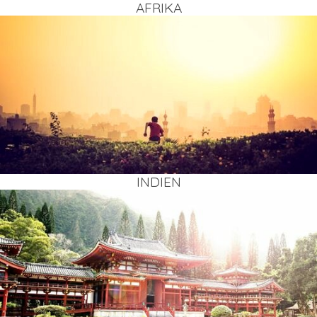
AFRI­KA
INDI­EN