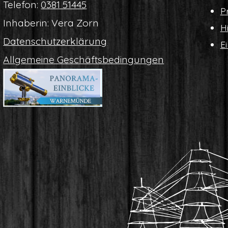
Tele­fon:
0381 51445
Pr
Inha­be­rin: Vera Zorn
Hi
Daten­schutz­er­klä­rung
Ei
All­ge­mei­ne Geschäftsbedingungen