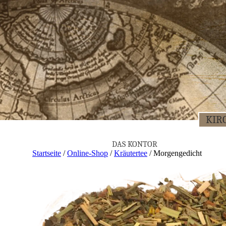
KIR­
DAS KON­TOR
Startseite
/
Online-Shop
/
Kräutertee
/ Mor­gen­ge­dicht