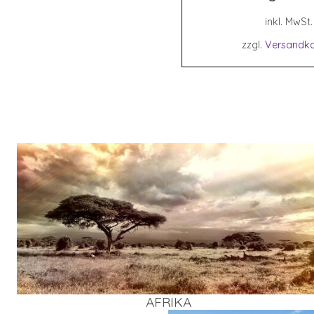
inkl. MwSt.
zzgl.
Versandko
AFRI­KA