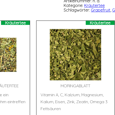
Artikelnummer:
n. a.
Kategorie:
Kräutertee
Schlagwörter:
Grapefruit
,
G
Kräutertee
Kräutertee
ÄU­TER­TEE
MOR­ING­A­BLATT
e ein
Vitamin A, C, Kalzium, Magnesium,
hm eintreffen
Kalium, Eisen, Zink, Zeatin, Omega 3
Fettsäuren