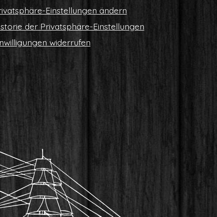
i­vat­sphä­re-Ein­stel­lun­gen ändern
s­to­rie der Privatsphäre-Einstellungen
n­wil­li­gun­gen widerrufen