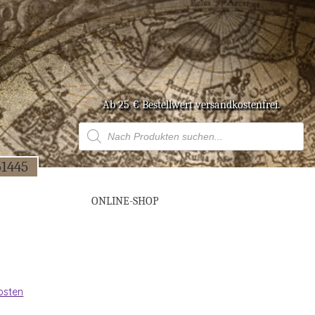
Ab 25 € Bestell­wert versandkostenfrei.
Products
search
51445
ONLINE-SHOP
osten