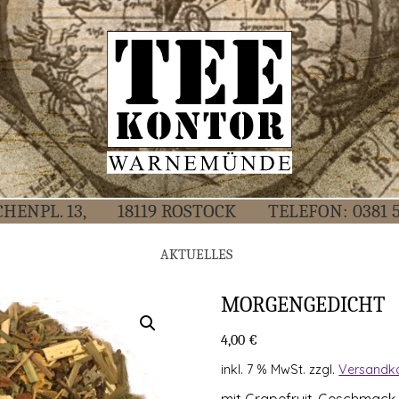
CHEN­PL. 13,
18119 ROS­TOCK
TELE­FON:
0381 
AKTU­EL­LES
MOR­GEN­GE­DICHT
4,00
€
inkl. 7 % MwSt.
zzgl.
Versandk
mit Grape­fruit-Geschmack