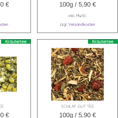
90
€
100g
/
5,90
€
inkl. MwSt.
sten
zzgl.
Versandkosten
Kräutertee
Kräutertee
EE
SCHLAF GUT TEE
90
€
100g
/
5,90
€