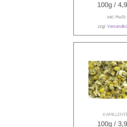
100g
/
4,
inkl. MwSt.
zzgl.
Versandko
KAMIL­LEN­T
100g
/
3,