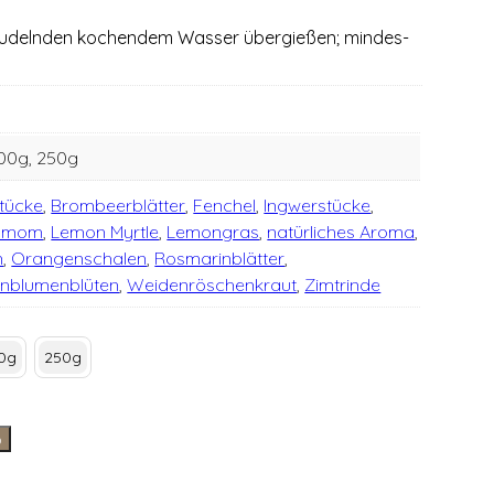
­deln­den kochen­dem Was­ser über­gie­ßen; min­des­
100g, 250g
stücke
,
Brombeerblätter
,
Fenchel
,
Ingwerstücke
,
amom
,
Lemon Myrtle
,
Lemongras
,
natürliches Aroma
,
n
,
Orangenschalen
,
Rosmarinblätter
,
nblumenblüten
,
Weidenröschenkraut
,
Zimtrinde
0g
250g
b