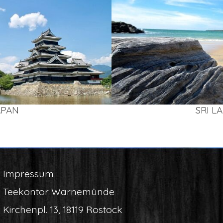
APAN
SRI L
Impres­sum
Tee­kon­tor Warnemünde
Kir­chen­pl. 13, 18119 Rostock