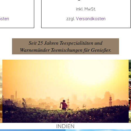
inkl. MwSt.
sten
zzgl.
Versandkosten
Seit 25 Jahren Teespezialitäten und
Warnemünder Teemischungen für Genießer.
INDI­EN