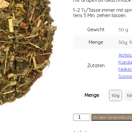
1–2
/Tasse immer mit spru
TL
tens 5 Min. zie­hen lassen.
Gewicht
50 g
Menge
50g, 
Apfel
Kard
Zutaten
Nelke
Sonne
Menge
50g
10
Morgengedicht
In den Warenkor
Menge