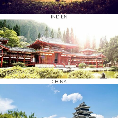
INDI­EN
CHI­NA