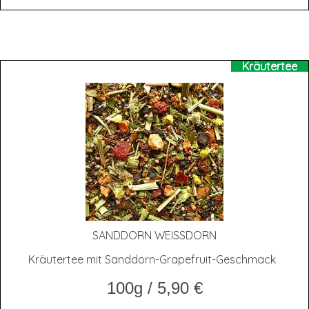
Kräutertee
SAND­DORN WEISSDORN
Kräutertee mit Sanddorn-Grapefruit-Geschmack
100g
/
5,90
€