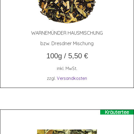
WAR­NE­MÜN­DER HAUSMISCHUNG
bzw. Dresdner Mischung
100g
/
5,50
€
inkl. MwSt.
zzgl.
Versandkosten
Kräutertee