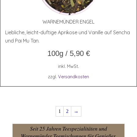
WAR­NE­MÜN­DER ENGEL
Liebliche, leicht-duftige Aprikose und Vanille auf Sencha
und Pai Mu Tan.
100g
/
5,90
€
inkl. MwSt.
zzgl.
Versandkosten
1
2
→
Seit 25 Jahren Teespezialitäten und
Warnemünder Teemischungen für Genießer.