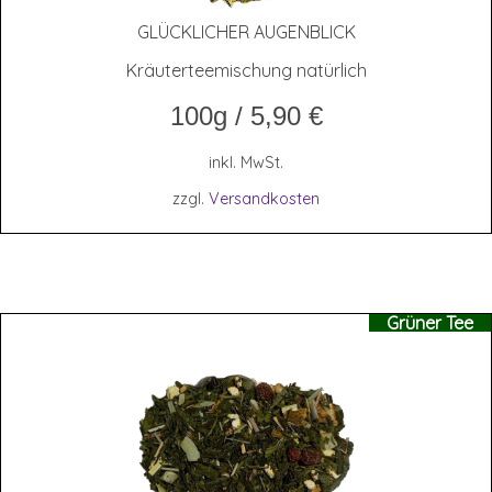
GLÜCK­LI­CHER AUGENBLICK
Kräuterteemischung natürlich
100g
/
5,90
€
inkl. MwSt.
zzgl.
Versandkosten
Grüner Tee