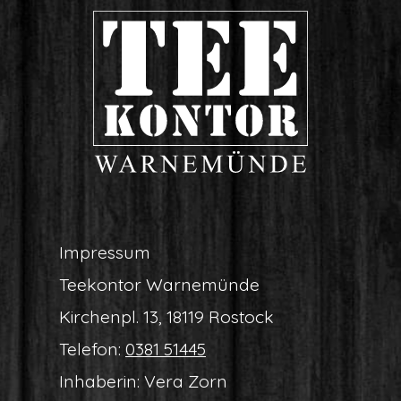
Impres­sum
Tee­kon­tor Warnemünde
Kir­chen­pl. 13, 18119 Rostock
Tele­fon:
0381 51445
Inha­be­rin: Vera Zorn