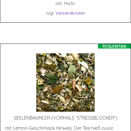
inkl. MwSt.
zzgl.
Versandkosten
Kräutertee
SEE­LEN­BAUM­LER (VOR­MALS “STRESS­BLO­CKER”)
mit Lemon-Geschmack Hinweis: Der Tee hieß zuvor