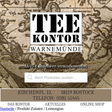
Ab 25 € Bestell­wert versandkostenfrei.
Products
search
KIR­CHEN­PL. 13,
18119 ROS­TOCK
TELE­FON:
0381 51445
DAS KON­TOR
AKTU­EL­LES
ONLINE-SHOP
Startseite
/ Produkt Zutaten / Lemongras