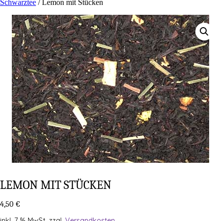
Schwarztee
/ Lemon mit Stücken
LEMON MIT STÜCKEN
4,50
€
inkl. 7 % MwSt.
zzgl.
Versandkosten