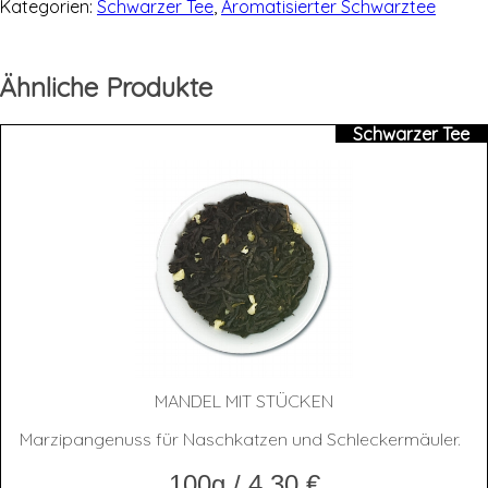
Kategorien:
Schwarzer Tee
,
Aromatisierter Schwarztee
Ähnliche Produkte
Schwarzer Tee
MAN­DEL MIT STÜCKEN
Marzipangenuss für Naschkatzen und Schleckermäuler.
100g
/
4,30
€