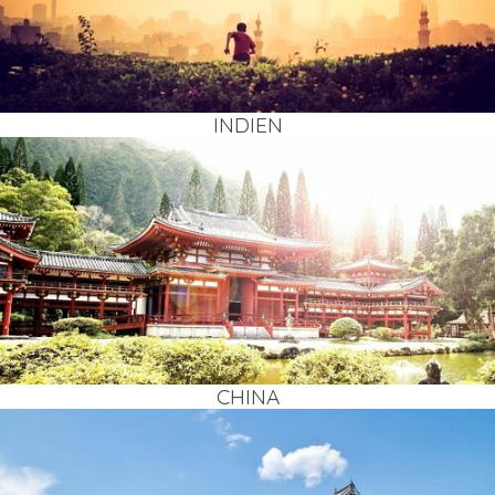
INDI­EN
CHI­NA