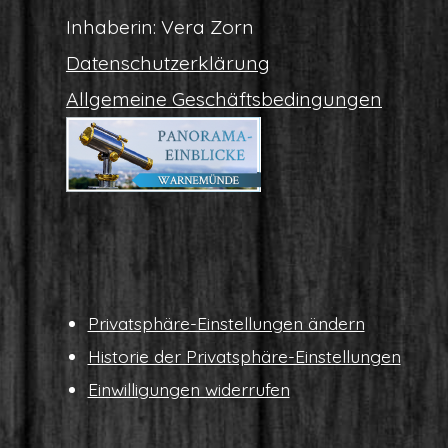
Inha­be­rin: Vera Zorn
Daten­schutz­er­klä­rung
All­ge­mei­ne Geschäftsbedingungen
Pri­vat­sphä­re-Ein­stel­lun­gen ändern
His­to­rie der Privatsphäre-Einstellungen
Ein­wil­li­gun­gen widerrufen