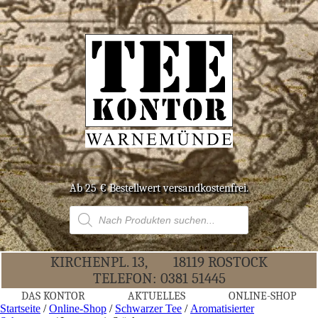
Ab 25 € Bestell­wert versandkostenfrei.
Products
search
KIR­CHEN­PL. 13,
18119 ROS­TOCK
TELE­FON:
0381 51445
DAS KON­TOR
AKTU­EL­LES
ONLINE-SHOP
Startseite
/
Online-Shop
/
Schwarzer Tee
/
Aromatisierter