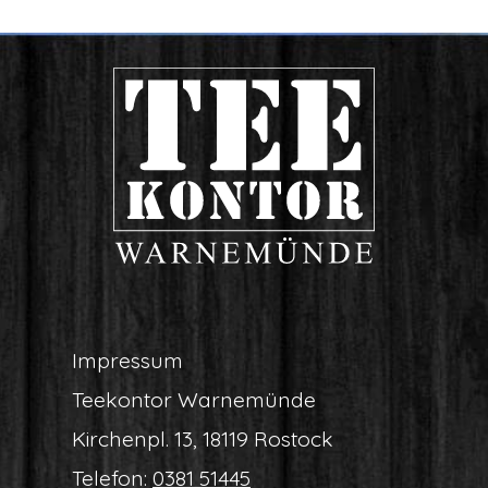
Impres­sum
Tee­kon­tor Warnemünde
Kir­chen­pl. 13, 18119 Rostock
Tele­fon:
0381 51445