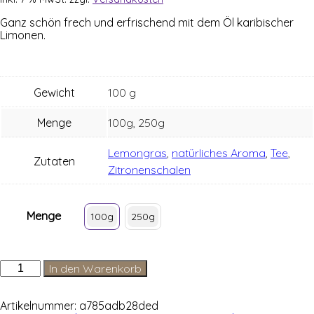
Ganz schön frech und erfri­schend mit dem Öl kari­bi­scher
Limonen.
Gewicht
100 g
Menge
100g, 250g
Lemongras
,
natürliches Aroma
,
Tee
,
Zutaten
Zitronenschalen
Menge
100g
250g
Lemon
In den Warenkorb
mit
Stücken
Menge
Artikelnummer:
a785adb28ded