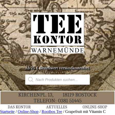
Ab 25 € Bestell­wert versandkostenfrei.
Products
search
KIR­CHEN­PL. 13,
18119 ROS­TOCK
TELE­FON:
0381 51445
DAS KON­TOR
AKTU­EL­LES
ONLINE-SHOP
Startseite
/
Online-Shop
/
Rooibos Tee
/ Grape­fruit mit Vit­amin C