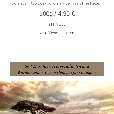
Sahniger Rooibos-Karamell-Genuss ohne Reue.
100g
/
4,90
€
inkl. MwSt.
zzgl.
Versandkosten
Seit 25 Jahren Teespezialitäten und
Warnemünder Teemischungen für Genießer.