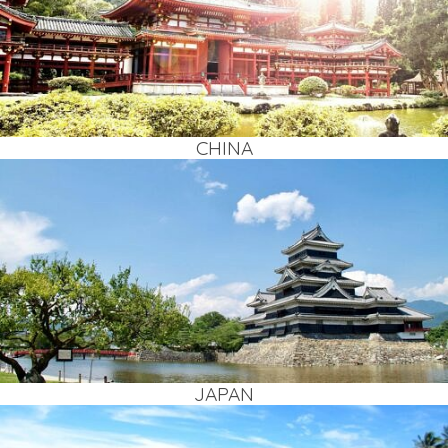
CHI­NA
JAPAN