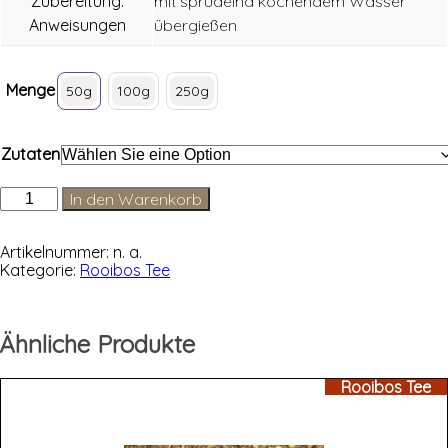
Zubereitung:
mit sprudelnd kochendem Wasser
Anweisungen
übergießen
Menge
50g
100g
250g
Zutaten
Grapefruit
In den Warenkorb
mit
Vitamin
C
Artikelnummer:
n. a.
Menge
Kategorie:
Rooibos Tee
Ähnliche Produkte
Rooibos Tee