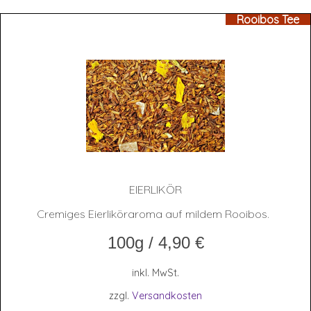
Rooibos Tee
EIER­LI­KÖR
Cremiges Eierliköraroma auf mildem Rooibos.
100g
/
4,90
€
inkl. MwSt.
zzgl.
Versandkosten