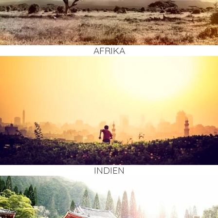
AFRI­KA
INDI­EN