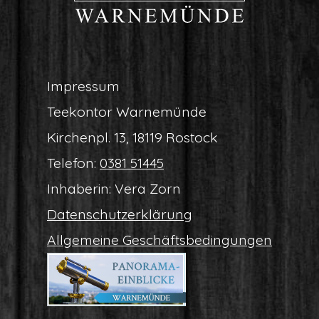
Impres­sum
Tee­kon­tor Warnemünde
Kir­chen­pl. 13, 18119 Rostock
Tele­fon:
0381 51445
Inha­be­rin: Vera Zorn
Daten­schutz­er­klä­rung
All­ge­mei­ne Geschäftsbedingungen