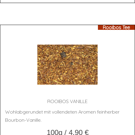
Rooibos Tee
ROOI­BOS VANILLE
Wohlabgerundet mit vollendeten Aromen feinherber
Bourbon-Vanille.
100g
/
4,90
€