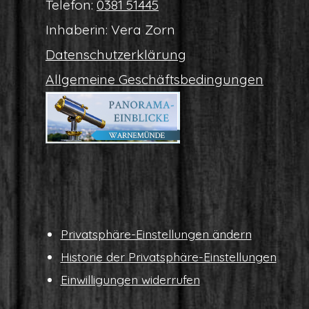
Tele­fon:
0381 51445
Inha­be­rin: Vera Zorn
Daten­schutz­er­klä­rung
All­ge­mei­ne Geschäftsbedingungen
Pri­vat­sphä­re-Ein­stel­lun­gen ändern
His­to­rie der Privatsphäre-Einstellungen
Ein­wil­li­gun­gen widerrufen