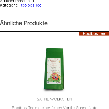
Menge
Artikelnummer:
n. a.
Kategorie:
Rooibos Tee
Ähnliche Produkte
Rooibos Tee
SAH­NE WÖLKCHEN
Rooibos-Tee mit einer feinen Vanille-Sahne-Note