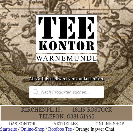
Ab 25 € Bestell­wert versandkostenfrei.
Products
search
KIR­CHEN­PL. 13,
18119 ROS­TOCK
TELE­FON:
0381 51445
DAS KON­TOR
AKTU­EL­LES
ONLINE-SHOP
Startseite
/
Online-Shop
/
Rooibos Tee
/ Oran­ge Ing­wer Chai