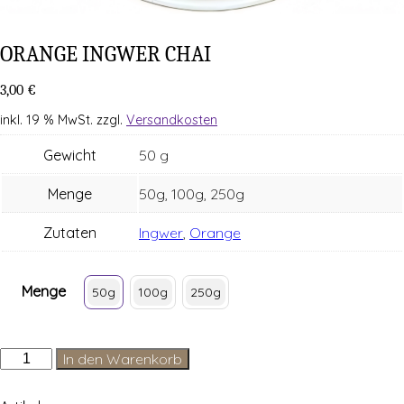
ORAN­GE ING­WER CHAI
3,00
€
inkl. 19 % MwSt.
zzgl.
Versandkosten
Gewicht
50 g
Menge
50g, 100g, 250g
Zutaten
Ingwer
,
Orange
Menge
50g
100g
250g
Orange
In den Warenkorb
Ingwer
Chai