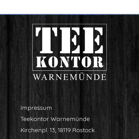
Impres­sum
Tee­kon­tor Warnemünde
Kir­chen­pl. 13, 18119 Rostock