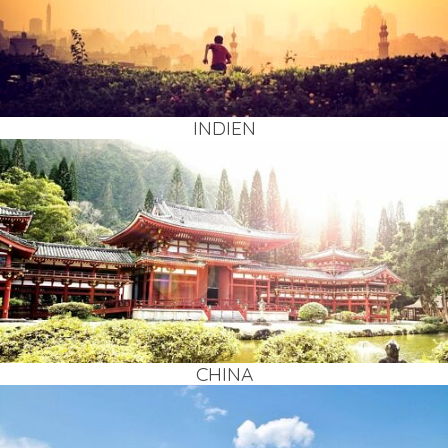
INDI­EN
CHI­NA