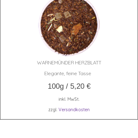
WAR­NE­MÜN­DER HERZBLATT
Elegante, feine Tasse
100g
/
5,20
€
inkl. MwSt.
zzgl.
Versandkosten