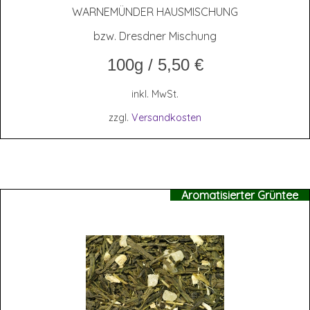
WAR­NE­MÜN­DER HAUSMISCHUNG
bzw. Dresdner Mischung
100g
/
5,50
€
inkl. MwSt.
zzgl.
Versandkosten
Aromatisierter Grüntee