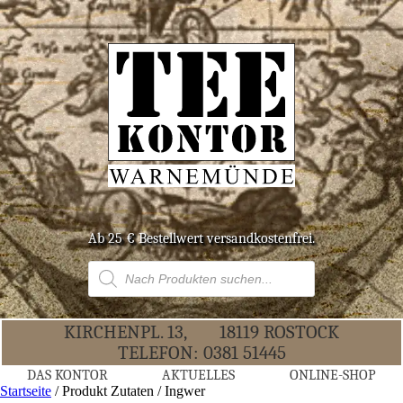
Ab 25 € Bestell­wert versandkostenfrei.
Products
search
KIR­CHEN­PL. 13,
18119 ROS­TOCK
TELE­FON:
0381 51445
DAS KON­TOR
AKTU­EL­LES
ONLINE-SHOP
Startseite
/ Produkt Zutaten / Ingwer