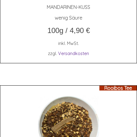
MAN­DA­RI­NEN-KUSS
wenig Säure
100g
/
4,90
€
inkl. MwSt.
zzgl.
Versandkosten
Rooibos Tee