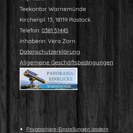
Tee­kon­tor Warnemünde
Kir­chen­pl. 13, 18119 Rostock
Tele­fon:
0381 51445
Inha­be­rin: Vera Zorn
Daten­schutz­er­klä­rung
All­ge­mei­ne Geschäftsbedingungen
Pri­vat­sphä­re-Ein­stel­lun­gen ändern