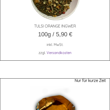
TUL­SI ORAN­GE INGWER
100g
/
5,90
€
inkl. MwSt.
zzgl.
Versandkosten
Nur für kurze Zeit