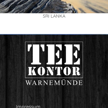
SRI LAN­KA
Impres­sum