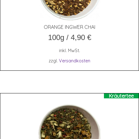
ORAN­GE ING­WER CHAI
100g
/
4,90
€
inkl. MwSt.
zzgl.
Versandkosten
Kräutertee