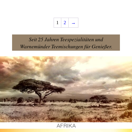
1
2
→
Seit 25 Jahren Teespezialitäten und
Warnemünder Teemischungen für Genießer.
AFRI­KA