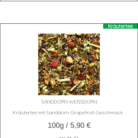
Kräutertee
SAND­DORN WEISSDORN
Kräutertee mit Sanddorn-Grapefruit-Geschmack
100g
/
5,90
€