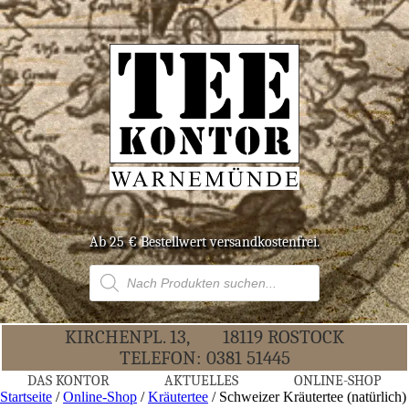
Ab 25 € Bestell­wert versandkostenfrei.
Products
search
KIR­CHEN­PL. 13,
18119 ROS­TOCK
TELE­FON:
0381 51445
DAS KON­TOR
AKTU­EL­LES
ONLINE-SHOP
Startseite
/
Online-Shop
/
Kräutertee
/ Schwei­zer Kräu­ter­tee (natür­lich)