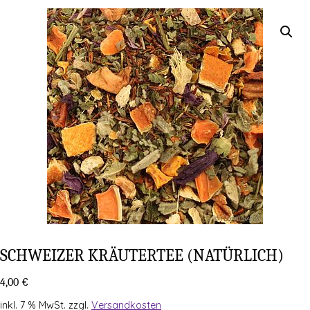
SCHWEI­ZER KRÄU­TER­TEE (NATÜR­LICH)
4,00
€
inkl. 7 % MwSt.
zzgl.
Versandkosten