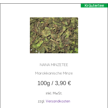
Kräutertee
NANA MIN­ZE­TEE
Marokkanische Minze
100g
/
3,90
€
inkl. MwSt.
zzgl.
Versandkosten