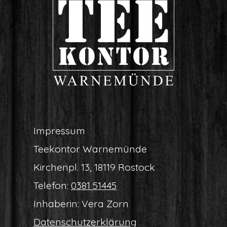
Impres­sum
Tee­kon­tor Warnemünde
Kir­chen­pl. 13, 18119 Rostock
Tele­fon:
0381 51445
Inha­be­rin: Vera Zorn
Daten­schutz­er­klä­rung