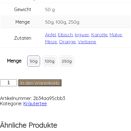
Gewicht
50 g
Menge
50g, 100g, 250g
Apfel
,
Eibisch
,
Ingwer
,
Karotte
,
Malve
,
Zutaten
Minze
,
Orange
,
Verbene
Menge
50g
100g
250g
Schweizer
In den Warenkorb
Kräutertee
(natürlich)
Menge
Artikelnummer:
2b34aa95cbb3
Kategorie:
Kräutertee
Ähnliche Produkte