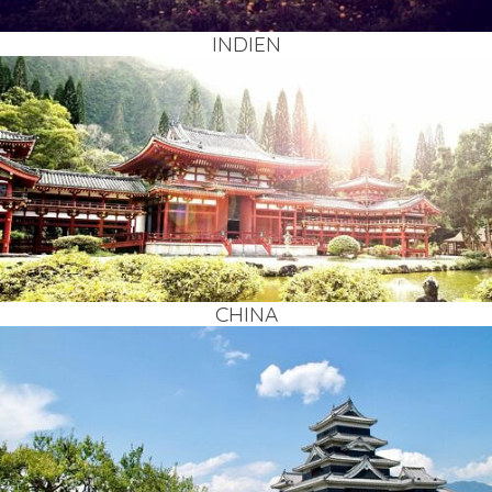
INDI­EN
CHI­NA