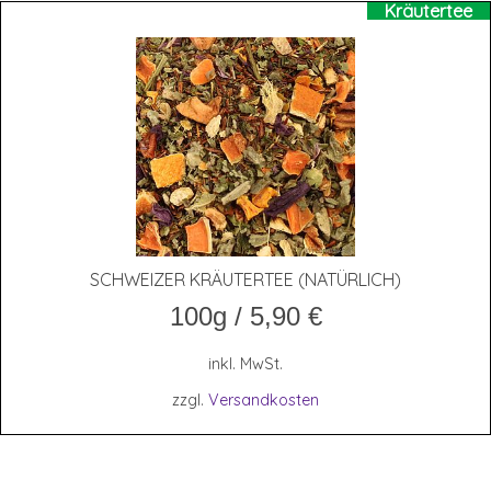
Kräutertee
SCHWEI­ZER KRÄU­TER­TEE (NATÜR­LICH)
100g
/
5,90
€
inkl. MwSt.
zzgl.
Versandkosten