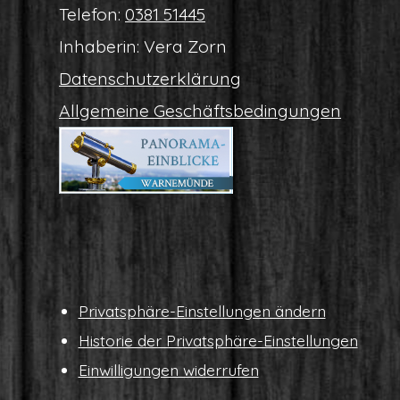
Tele­fon:
0381 51445
Inha­be­rin: Vera Zorn
Daten­schutz­er­klä­rung
All­ge­mei­ne Geschäftsbedingungen
Pri­vat­sphä­re-Ein­stel­lun­gen ändern
His­to­rie der Privatsphäre-Einstellungen
Ein­wil­li­gun­gen widerrufen