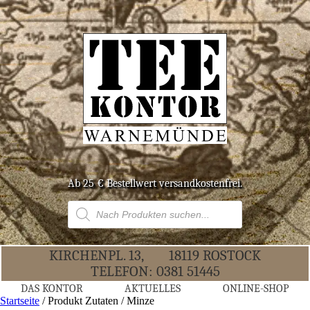
Ab 25 € Bestell­wert versandkostenfrei.
Products
search
KIR­CHEN­PL. 13,
18119 ROS­TOCK
TELE­FON:
0381 51445
DAS KON­TOR
AKTU­EL­LES
ONLINE-SHOP
Startseite
/ Produkt Zutaten / Minze