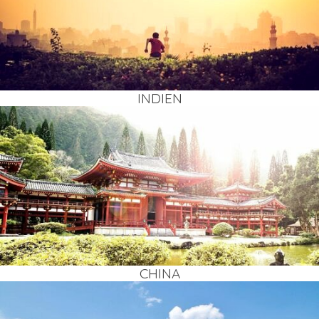
INDI­EN
CHI­NA