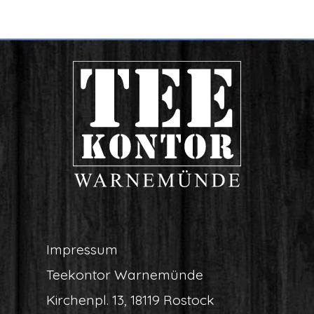
Impres­sum
Tee­kon­tor Warnemünde
Kir­chen­pl. 13, 18119 Rostock