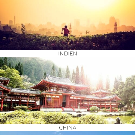
INDI­EN
CHI­NA