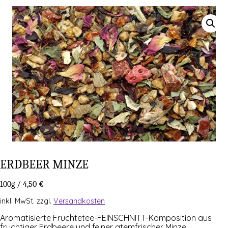
ERD­BEER MINZE
100g
/
4,50
€
inkl. MwSt.
zzgl.
Versandkosten
Aro­ma­ti­sier­te Früch­te­tee-FEIN­SCHNITT-Kom­po­si­ti­on aus
fruch­ti­ger Erd­bee­re und fei­ner atem­fri­scher Min­ze.