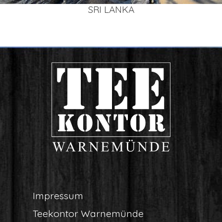
SRI LAN­KA
Impres­sum
Tee­kon­tor Warnemünde