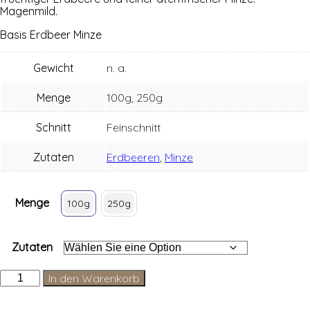
Magenmild.
Basis Erd­beer Minze
Gewicht
n. a.
Menge
100g, 250g
Schnitt
Feinschnitt
Zutaten
Erdbeeren
,
Minze
Menge
100g
250g
Zutaten
Erdbeer
In den Warenkorb
Minze
Menge