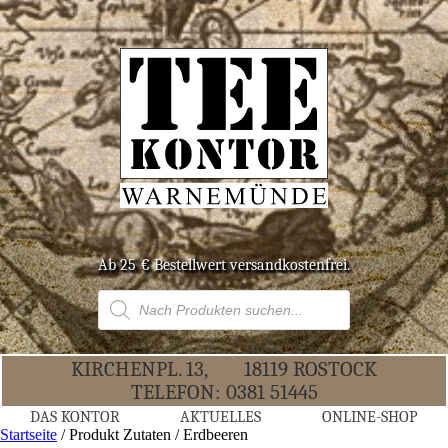
Ab 25 € Bestell­wert versandkostenfrei.
Products
search
KIR­CHEN­PL. 13,
18119 ROS­TOCK
TELE­FON:
0381 51445
DAS KON­TOR
AKTU­EL­LES
ONLINE-SHOP
Startseite
/ Produkt Zutaten / Erdbeeren