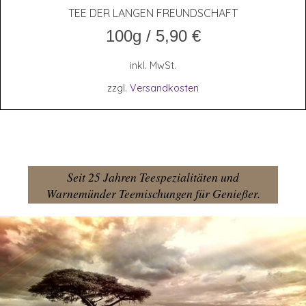
TEE DER LAN­GEN FREUNDSCHAFT
100g
/
5,90
€
inkl. MwSt.
zzgl.
Versandkosten
Seit 25 Jahren Teespezialitäten und
Warnemünder Teemischungen für Genießer.