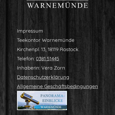
Impres­sum
Tee­kon­tor Warnemünde
Kir­chen­pl. 13, 18119 Rostock
Tele­fon:
0381 51445
Inha­be­rin: Vera Zorn
Daten­schutz­er­klä­rung
All­ge­mei­ne Geschäftsbedingungen