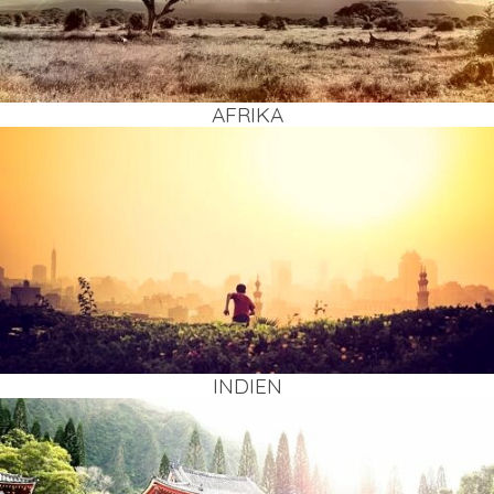
AFRI­KA
INDI­EN