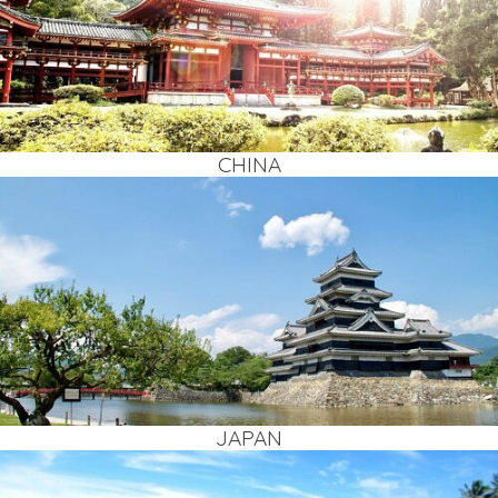
CHI­NA
JAPAN