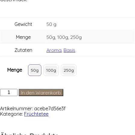
Gewicht
50 g
Menge
50g, 100g, 250g
Zutaten
Aroma
,
Basis
Menge
50g
100g
250g
Vanille-
In den Warenkorb
Sahne
Menge
Artikelnummer:
acebe7d56e3f
Kategorie:
Früchtetee