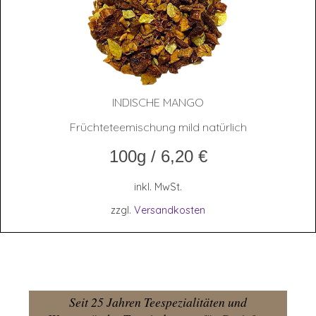
INDI­SCHE MANGO
Früchteteemischung mild natürlich
100g
/
6,20
€
inkl. MwSt.
zzgl.
Versandkosten
Seit 25 Jahren Teespezialitäten und