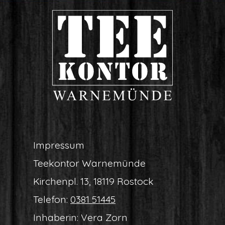
Impres­sum
Tee­kon­tor Warnemünde
Kir­chen­pl. 13, 18119 Rostock
Tele­fon:
0381 51445
Inha­be­rin: Vera Zorn