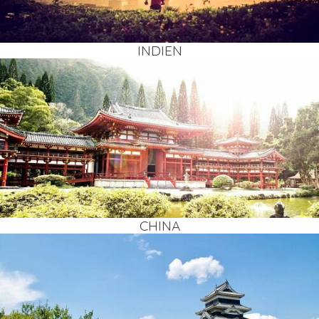
INDI­EN
CHI­NA