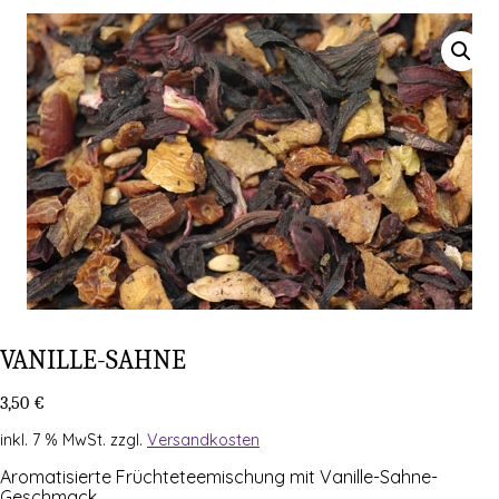
VANIL­LE-SAH­NE
3,50
€
inkl. 7 % MwSt.
zzgl.
Versandkosten
Aro­ma­ti­sier­te Früch­te­tee­mi­schung mit Vanille-Sahne-
Geschmack.