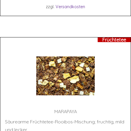
zzgl.
Versandkosten
Früchtetee
MARA­PA­YA
Säurearme Früchtetee-Rooibos-Mischung; fruchtig, mild
und lecker.