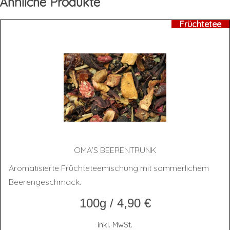
Ähnliche Produkte
Früchtetee
OMA’S BEE­REN­TRUNK
Aromatisierte Früchteteemischung mit sommerlichem
Beerengeschmack.
100g
/
4,90
€
inkl. MwSt.