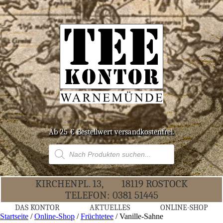
Ab 25 € Bestell­wert versandkostenfrei.
Products
search
KIR­CHEN­PL. 13,
18119 ROS­TOCK
TELE­FON:
0381 51445
DAS KON­TOR
AKTU­EL­LES
ONLINE-SHOP
Startseite
/
Online-Shop
/
Früchtetee
/ Vanil­le-Sah­ne