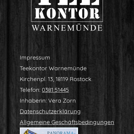
Impres­sum
Tee­kon­tor Warnemünde
Kir­chen­pl. 13, 18119 Rostock
Tele­fon:
0381 51445
Inha­be­rin: Vera Zorn
Daten­schutz­er­klä­rung
All­ge­mei­ne Geschäftsbedingungen