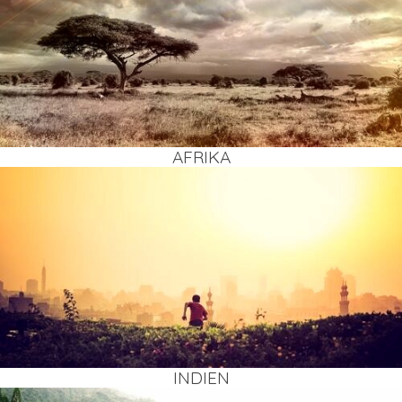
AFRI­KA
INDI­EN