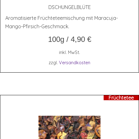
DSCHUN­GEL­BLÜ­TE
Aromatisierte Früchteteemischung mit Maracuja-
Mango-Pfirsich-Geschmack.
100g
/
4,90
€
inkl. MwSt.
zzgl.
Versandkosten
Früchtetee