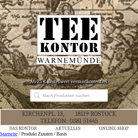
Ab 25 € Bestell­wert versandkostenfrei.
Products
search
KIR­CHEN­PL. 13,
18119 ROS­TOCK
TELE­FON:
0381 51445
DAS KON­TOR
AKTU­EL­LES
ONLINE-SHOP
Startseite
/ Produkt Zutaten / Basis