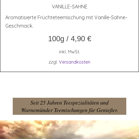
VANIL­LE-SAH­NE
Aromatisierte Früchteteemischung mit Vanille-Sahne-
Geschmack.
100g
/
4,90
€
inkl. MwSt.
zzgl.
Versandkosten
Seit 25 Jahren Teespezialitäten und
Warnemünder Teemischungen für Genießer.