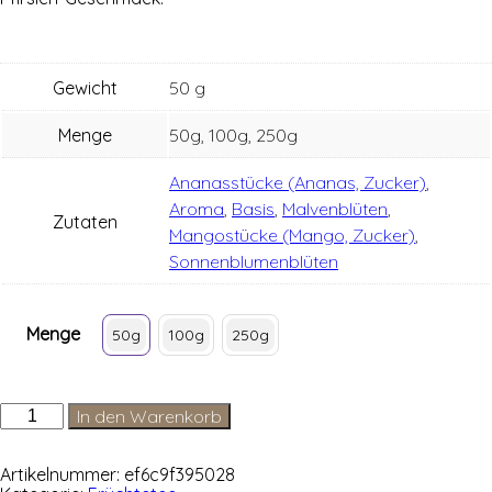
Gewicht
50 g
Menge
50g, 100g, 250g
Ananasstücke (Ananas, Zucker)
,
Aroma
,
Basis
,
Malvenblüten
,
Zutaten
Mangostücke (Mango, Zucker)
,
Sonnenblumenblüten
Menge
50g
100g
250g
Dschungelblüte
In den Warenkorb
Menge
Artikelnummer:
ef6c9f395028