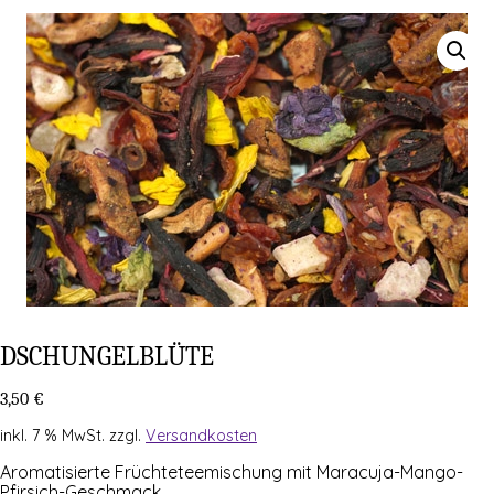
DSCHUN­GEL­BLÜ­TE
3,50
€
inkl. 7 % MwSt.
zzgl.
Versandkosten
Aro­ma­ti­sier­te Früch­te­tee­mi­schung mit Maracuja-Mango-
Pfirsich-Geschmack.