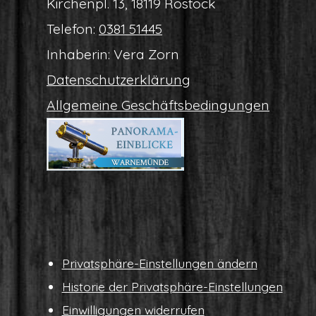
Kir­chen­pl. 13, 18119 Rostock
Tele­fon:
0381 51445
Inha­be­rin: Vera Zorn
Daten­schutz­er­klä­rung
All­ge­mei­ne Geschäftsbedingungen
Pri­vat­sphä­re-Ein­stel­lun­gen ändern
His­to­rie der Privatsphäre-Einstellungen
Ein­wil­li­gun­gen widerrufen