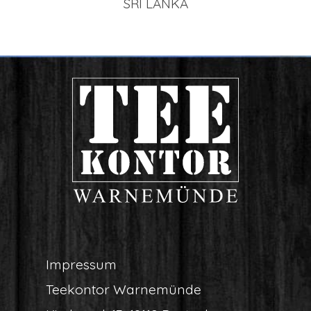
SRI LAN­KA
Impres­sum
Tee­kon­tor Warnemünde