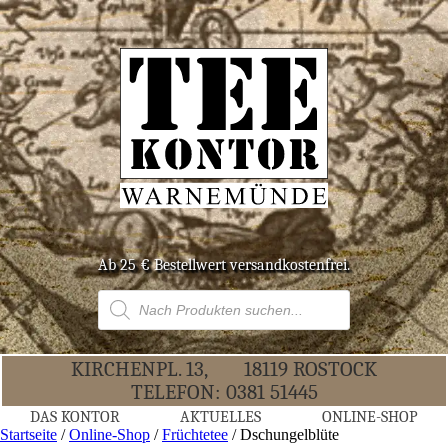
Ab 25 € Bestell­wert versandkostenfrei.
Products
search
KIR­CHEN­PL. 13,
18119 ROS­TOCK
TELE­FON:
0381 51445
DAS KON­TOR
AKTU­EL­LES
ONLINE-SHOP
Startseite
/
Online-Shop
/
Früchtetee
/ Dschun­gel­blü­te