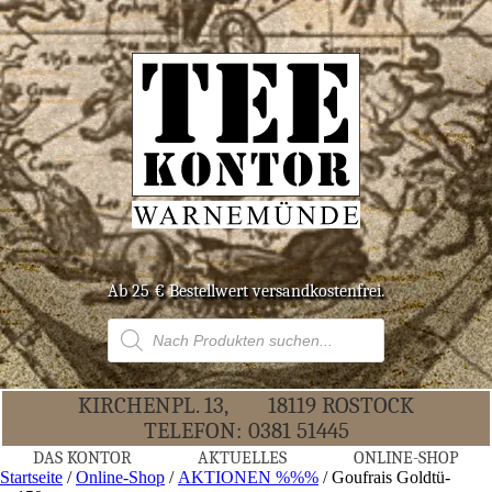
Ab 25 € Bestell­wert versandkostenfrei.
Products
search
KIR­CHEN­PL. 13,
18119 ROS­TOCK
TELE­FON:
0381 51445
DAS KON­TOR
AKTU­EL­LES
ONLINE-SHOP
Startseite
/
Online-Shop
/
AKTIONEN %%%
/ Gouf­rais Gold­tü­