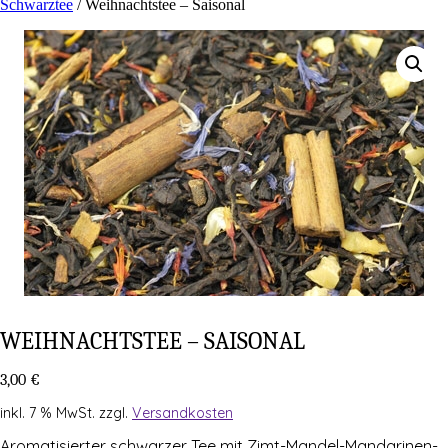
Schwarztee
/ Weih­nachts­tee – Saisonal
WEIH­NACHTS­TEE – SAISONAL
3,00
€
inkl. 7 % MwSt.
zzgl.
Versandkosten
Aro­ma­ti­sier­ter schwar­zer Tee mit Zimt-Mandel-Mandarinen-