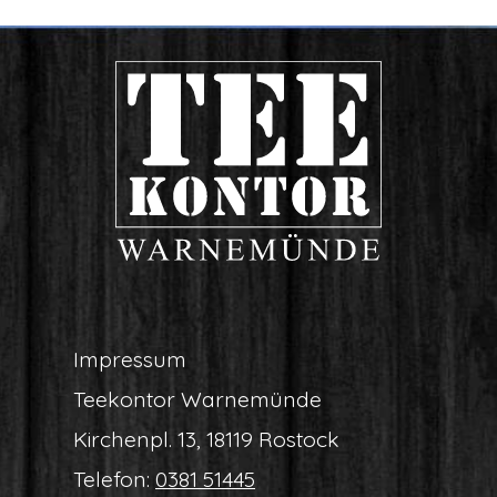
Impres­sum
Tee­kon­tor Warnemünde
Kir­chen­pl. 13, 18119 Rostock
Tele­fon:
0381 51445