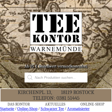
Ab 25 € Bestell­wert versandkostenfrei.
Products
search
KIR­CHEN­PL. 13,
18119 ROS­TOCK
TELE­FON:
0381 51445
DAS KON­TOR
AKTU­EL­LES
ONLINE-SHOP
Startseite
/
Online-Shop
/
Schwarzer Tee
/
Aromatisierter