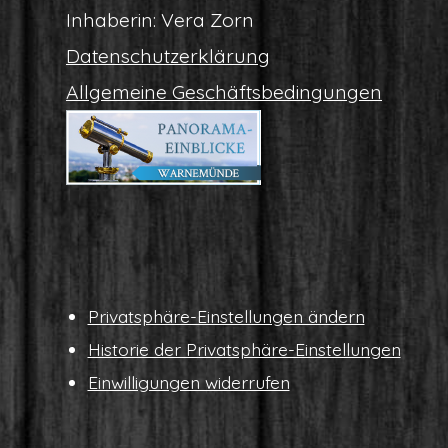
Inha­be­rin: Vera Zorn
Daten­schutz­er­klä­rung
All­ge­mei­ne Geschäftsbedingungen
Pri­vat­sphä­re-Ein­stel­lun­gen ändern
His­to­rie der Privatsphäre-Einstellungen
Ein­wil­li­gun­gen widerrufen