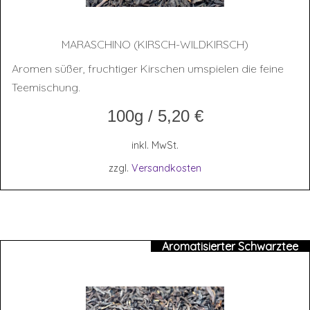
MARA­SCHI­NO (KIRSCH-WILD­KIRSCH)
Aromen süßer, fruchtiger Kirschen umspielen die feine
Teemischung.
100g
/
5,20
€
inkl. MwSt.
zzgl.
Versandkosten
Aromatisierter Schwarztee