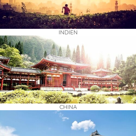
INDI­EN
CHI­NA