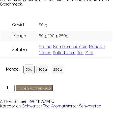
Geschmack.
Gewicht
50 g
Menge
50g, 100g, 250g
Aroma
,
Kornblumenblüten
,
Mandeln
,
Zutaten
Nelken
,
Saflorblüten
,
Tee
,
Zimt
Menge
50g
100g
250g
Weihnachtstee
In den Warenkorb
–
Saisonal
Menge
Artikelnummer:
89031f2a19bb
Kategorien:
Schwarzer Tee
,
Aromatisierter Schwarztee