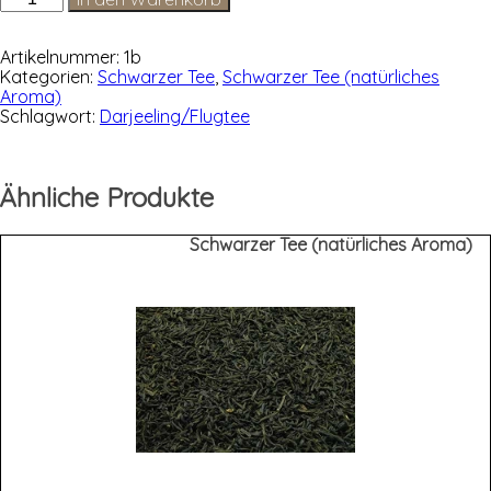
SFTGFOP
1
STEINTHAL
Artikelnummer:
1b
Classic
Kategorien:
Schwarzer Tee
,
Schwarzer Tee (natürliches
Menge
Aroma)
Schlagwort:
Darjeeling/Flugtee
Ähnliche Produkte
Schwarzer Tee (natürliches Aroma)