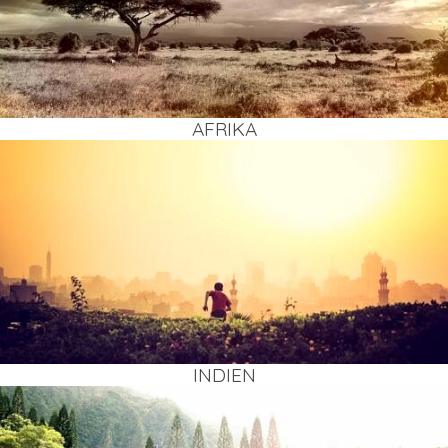
AFRI­KA
INDI­EN