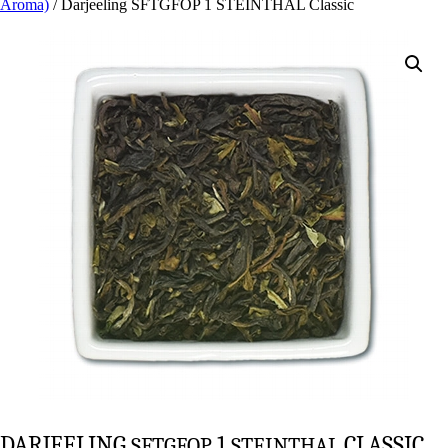
Aroma)
/ Dar­jee­ling SFTGFOP 1 STEINTHAL Classic
DAR­JEE­LING
1
CLASSIC
SFTGFOP
STEINTHAL