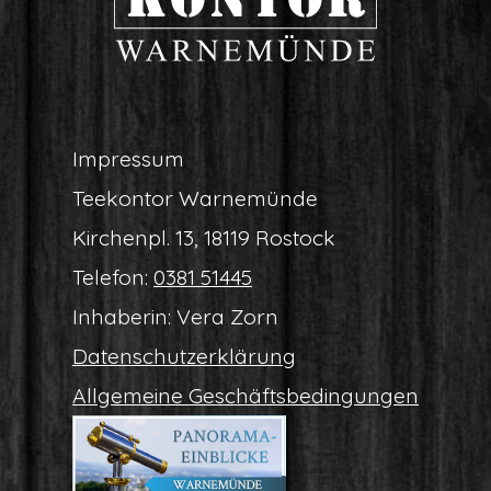
Impres­sum
Tee­kon­tor Warnemünde
Kir­chen­pl. 13, 18119 Rostock
Tele­fon:
0381 51445
Inha­be­rin: Vera Zorn
Daten­schutz­er­klä­rung
All­ge­mei­ne Geschäftsbedingungen