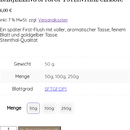
6,00
€
inkl. 7 % MwSt.
zzgl.
Versandkosten
Ein spä­ter First-Flush mit vol­ler, aro­ma­ti­scher Tas­se, fei­nem
Blatt und gold­gel­ber Tasse.
Steinthal-Qualität
Gewicht
50 g
Menge
50g, 100g, 250g
Blattgrad
SFTGFOP1
Menge
50g
100g
250g
Darjeeling
In den Warenkorb