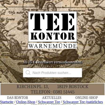
Ab 25 € Bestell­wert versandkostenfrei.
Products
search
KIR­CHEN­PL. 13,
18119 ROS­TOCK
TELE­FON:
0381 51445
DAS KON­TOR
AKTU­EL­LES
ONLINE-SHOP
Startseite
/
Online-Shop
/
Schwarzer Tee
/
Schwarzer Tee (natürliches