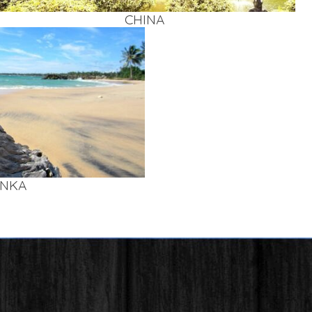
CHI­NA
AN­KA