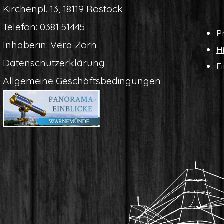
Kir­chen­pl. 13, 18119 Rostock
Tele­fon:
0381 51445
Pr
Inha­be­rin: Vera Zorn
Hi
Daten­schutz­er­klä­rung
Ei
All­ge­mei­ne Geschäftsbedingungen