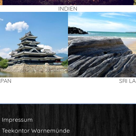
INDI­EN
APAN
SRI L
Impres­sum
Tee­kon­tor Warnemünde