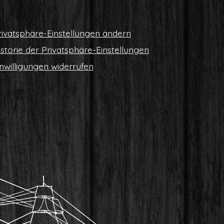
i­vat­sphä­re-Ein­stel­lun­gen ändern
s­to­rie der Privatsphäre-Einstellungen
n­wil­li­gun­gen widerrufen