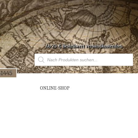
Ab 25 € Bestell­wert versandkostenfrei.
Products
search
51445
ONLINE-SHOP