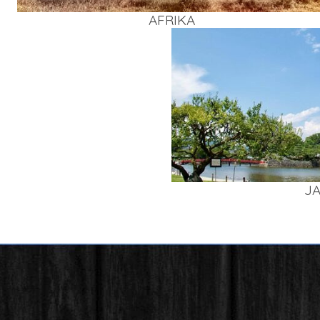
AFRI­KA
J