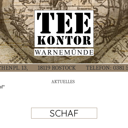
CHEN­PL. 13,
18119 ROS­TOCK
TELE­FON:
0381 
AKTU­EL­LES
af“
SCHAF