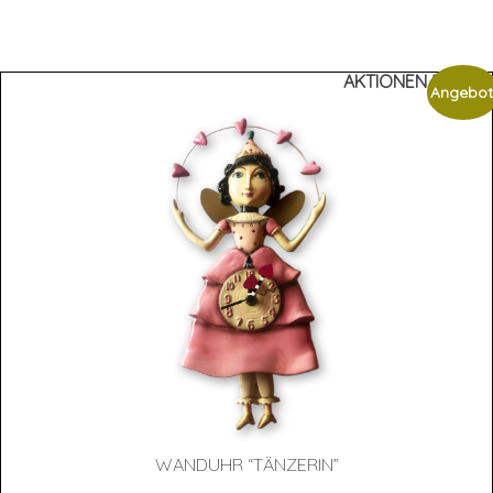
AKTIONEN %%%
Angebot
WAND­UHR “TÄN­ZE­RIN”