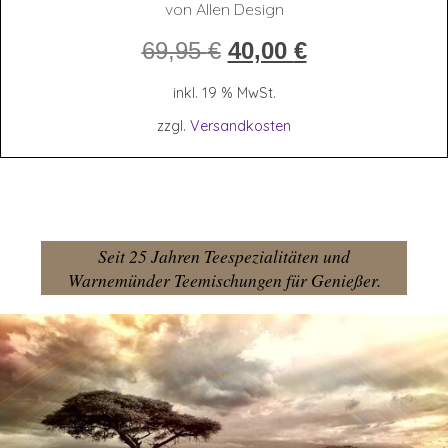
von Allen Design
Ursprünglicher
Aktueller
69,95
€
40,00
€
Preis
Preis
war:
ist:
inkl. 19 % MwSt.
69,95 €
40,00 €.
zzgl.
Versandkosten
Seit 25 Jahren Teespezialitäten und
Warnemünder Teemischungen für Genießer.