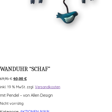
WAND­UHR “SCHAF”
Ursprünglicher
Aktueller
69,95
€
40,00
€
Preis
Preis
inkl. 19 % MwSt.
zzgl.
Versandkosten
war:
ist:
69,95 €
40,00 €.
mit Pen­del – von Allen Design
Nicht vorrätig
Kategorie:
AKTIONEN %%%