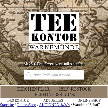
Ab 25 € Bestell­wert versandkostenfrei.
Products
search
KIR­CHEN­PL. 13,
18119 ROS­TOCK
TELE­FON:
0381 51445
DAS KON­TOR
AKTU­EL­LES
ONLINE-SHOP
Startseite
/
Online-Shop
/
AKTIONEN %%%
/ Wand­uhr “Schaf”