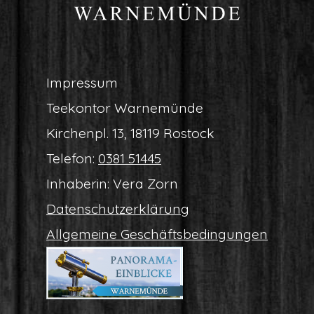
Impres­sum
Tee­kon­tor Warnemünde
Kir­chen­pl. 13, 18119 Rostock
Tele­fon:
0381 51445
Inha­be­rin: Vera Zorn
Daten­schutz­er­klä­rung
All­ge­mei­ne Geschäftsbedingungen