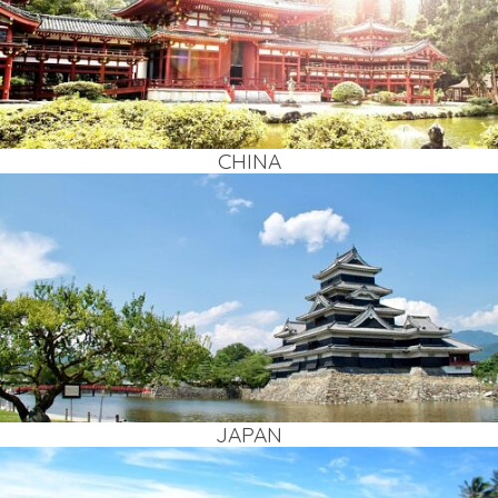
CHI­NA
JAPAN