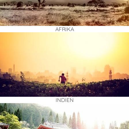
AFRI­KA
INDI­EN