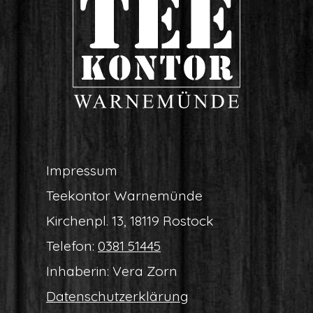
Impres­sum
Tee­kon­tor Warnemünde
Kir­chen­pl. 13, 18119 Rostock
Tele­fon:
0381 51445
Inha­be­rin: Vera Zorn
Daten­schutz­er­klä­rung