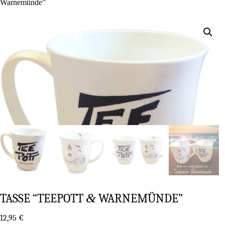
Warnemünde”
&
TAS­SE “TEE­POTT
WARNEMÜNDE”
12,95
€