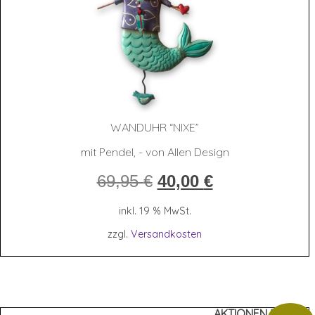
WAND­UHR “NIXE”
mit Pendel, - von Allen Design
Ursprünglicher
Aktueller
69,95
€
40,00
€
Preis
Preis
war:
ist:
inkl. 19 % MwSt.
69,95 €
40,00 €.
zzgl.
Versandkosten
AKTIONEN %%%