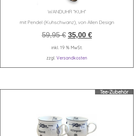
WAND­UHR “KUH”
mit Pendel (Kuhschwanz), von Allen Design
Ursprünglicher
Aktueller
59,95
€
35,00
€
Preis
Preis
war:
ist:
inkl. 19 % MwSt.
59,95 €
35,00 €.
zzgl.
Versandkosten
Tee-Zubehör