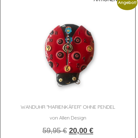
Angebot!
WAND­UHR “MARI­EN­KÄ­FER” OHNE PENDEL
von Allen Design
Ursprünglicher
Aktueller
59,95
€
20,00
€
Preis
Preis