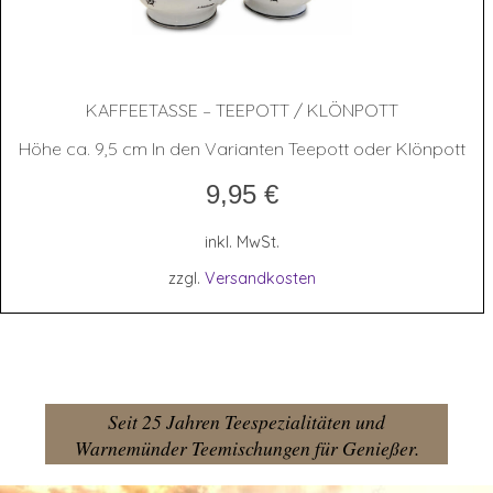
KAF­FEE­TAS­SE – TEE­POTT / KLÖNPOTT
Höhe ca. 9,5 cm In den Varianten Teepott oder Klönpott
9,95
€
inkl. MwSt.
zzgl.
Versandkosten
Seit 25 Jahren Teespezialitäten und
Warnemünder Teemischungen für Genießer.