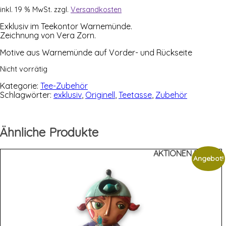
inkl. 19 % MwSt.
zzgl.
Versandkosten
Exklu­siv im Tee­kon­tor Warnemünde.
Zeich­nung von Vera Zorn.
Moti­ve aus War­ne­mün­de auf Vor­der- und Rückseite
Nicht vorrätig
Kategorie:
Tee-Zubehör
Schlagwörter:
exklusiv
,
Originell
,
Teetasse
,
Zubehör
Ähnliche Produkte
AKTIONEN %%%
Angebot!