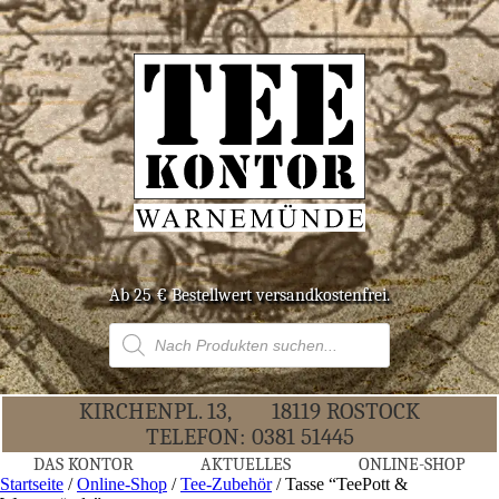
Ab 25 € Bestell­wert versandkostenfrei.
Products
search
KIR­CHEN­PL. 13,
18119 ROS­TOCK
TELE­FON:
0381 51445
DAS KON­TOR
AKTU­EL­LES
ONLINE-SHOP
Startseite
/
Online-Shop
/
Tee-Zubehör
/ Tas­se “Tee­Pott &