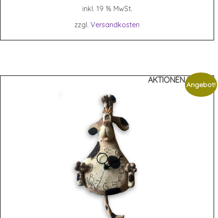
war:
ist:
inkl. 19 % MwSt.
59,95 €
20,00 €.
zzgl.
Versandkosten
AKTIONEN %%%
Angebot!