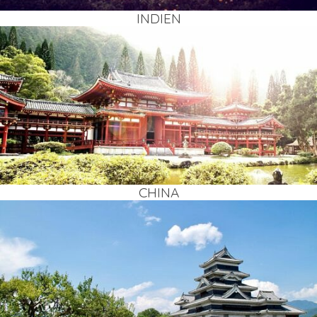
INDI­EN
CHI­NA