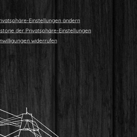
i­vat­sphä­re-Ein­stel­lun­gen ändern
s­to­rie der Privatsphäre-Einstellungen
n­wil­li­gun­gen widerrufen