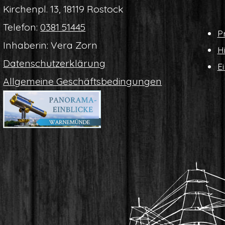
Kir­chen­pl. 13, 18119 Rostock
Tele­fon:
0381 51445
Pr
Inha­be­rin: Vera Zorn
Hi
Daten­schutz­er­klä­rung
Ei
All­ge­mei­ne Geschäftsbedingungen