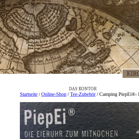
KIR­
DAS KON­TOR
Startseite
/
Online-Shop
/
Tee-Zubehör
/ Cam­ping Pie­pEi®-