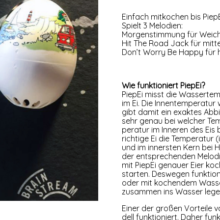
Ein­fach mit­ko­chen bis Pie­pE
Spielt 3 Melodien:
Mor­gen­stim­mung für Weich
Hit The Road Jack für mitt
Don’t Worry Be Hap­py für h
Wie funk­tio­niert PiepEi?
Pie­pEi misst die Was­ser­tem
im Ei. Die Innen­tem­pe­ra­tur 
gibt damit ein exak­tes Abb
sehr genau bei wel­cher Tem­
pe­ra­tur im Inne­ren des Eis
rich­ti­ge Ei die Tem­pe­ra­tu
und im inners­ten Kern bei Har
der ent­spre­chen­den Melo­d
mit Pie­pEi genau­er Eier k
star­ten. Des­we­gen funk­tio­
oder mit kochen­dem Was­ser 
zusam­men ins Was­ser lege
Einer der gro­ßen Vor­tei­le 
dell funk­tio­niert. Daher fu