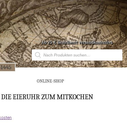
Ab 25 € Bestell­wert versandkostenfrei.
Products
search
51445
ONLINE-SHOP
®- DIE EIER­UHR ZUM MITKOCHEN
kosten