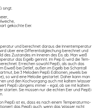
i singt.
eier,
elweiche,
art gekoch­te Eier.
­pe­ra­tur und berech­net dar­aus die Innen­tem­pe­ra­tur
wird über eine Dif­fe­ren­ti­al­glei­chung berech­net und
ild des Zustan­des im Inne­ren des Eis ab. Man weiß
pe­ra­tur das Eigelb gerinnt. Im Piep Ei wird die Tem­
 berech­net. Errei­chen sowohl Pie­pEi, als auch das
r (im Eiweiß bei Det­lef, außen im Eigelb bei Schan­tall
t­mut, bei 3 Melo­dien Pie­pEi Edi­tio­nen, jeweils bei
ie), so wird eine Melo­die gestar­tet. Daher kann man
ochen und den Koch­vor­gang auch mit kal­tem Was­ser
niert Pie­pEi übri­gens immer – egal, ob sie mit kal­tem
star­ten. Sie müs­sen nur die ech­ten Eier und Pie­pEi
n.
von Pie­pEi ist es, dass es nach einem Tem­pe­ra­tur­mo­
nk­tio­niert das Pie­pEi auch, wenn das Was­ser nicht