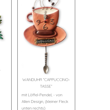
”
WAND­UHR “CAP­PUC­CI­NO-
TAS­SE”
mit Löffel-Pendel, - von
Allen Design, (kleiner Fleck
unten rechts)