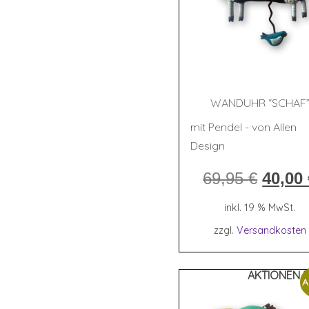
WAND­UHR “SCHAF
mit Pendel - von Allen
Design
Ursprü
69,95
€
40,00
Preis
war:
inkl. 19 % MwSt.
69,95 
zzgl.
Versandkosten
AKTIONEN 
A