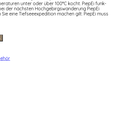
pe­ra­tu­ren unter oder über 100°C kocht. Pie­pEi funk­
o bei der nächs­ten Hoch­ge­birgs­wan­de­rung Pie­pEi
ie eine Tief­see­ex­pe­di­ti­on machen gilt: Pie­pEi muss
b
ehör