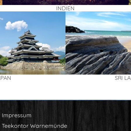
INDI­EN
APAN
SRI L
Impres­sum
Tee­kon­tor Warnemünde