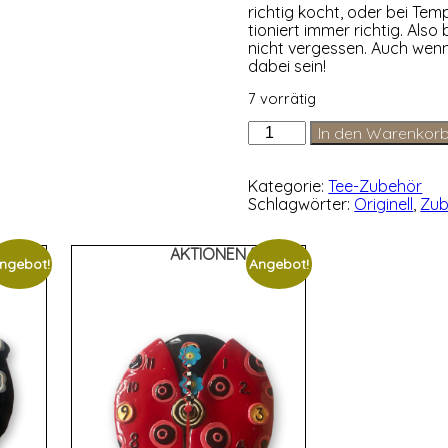
rich­tig kocht, oder bei Tem­
tio­niert immer rich­tig. Als
nicht ver­ges­sen. Auch wenn S
dabei sein!
7 vorrätig
Camping
In den Warenkor
PiepEi®-
Die
Eieruhr
Kategorie:
Tee-Zubehör
zum
Schlagwörter:
Originell
,
Zub
Mitkochen
Menge
%%%
AKTIONEN %%%
ngebot!
Angebot!