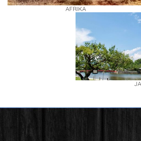
AFRI­KA
J