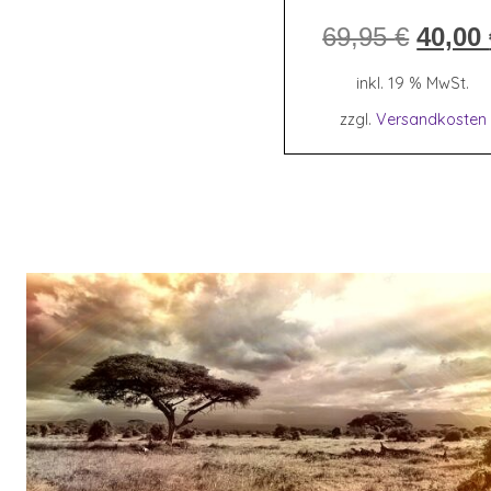
Ursprü
69,95
€
40,00
Preis
war:
inkl. 19 % MwSt.
69,95 
zzgl.
Versandkosten