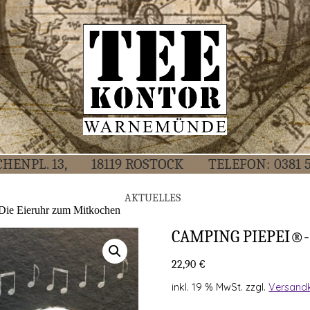
CHEN­PL. 13,
18119 ROS­TOCK
TELE­FON:
0381 
AKTU­EL­LES
 Die Eier­uhr zum Mitkochen
CAM­PING PIE­PEI
22,90
€
inkl. 19 % MwSt.
zzgl.
Versand