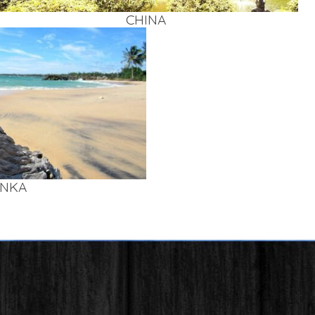
CHI­NA
AN­KA