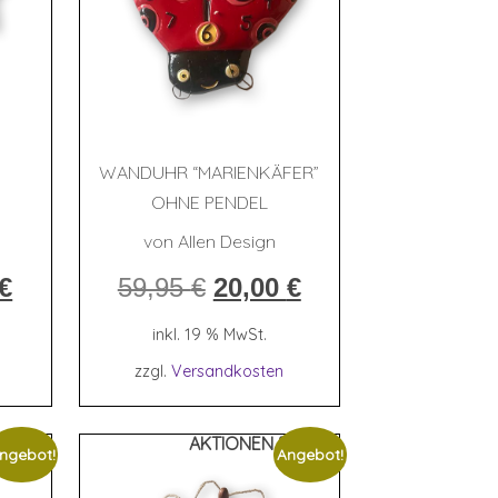
”
WAND­UHR “MARI­EN­KÄ­FER”
OHNE PENDEL
von Allen Design
nglicher
Aktueller
Ursprünglicher
Aktueller
€
59,95
€
20,00
€
Preis
Preis
Preis
ist:
war:
ist:
inkl. 19 % MwSt.
€
40,00 €.
59,95 €
20,00 €.
zzgl.
Versandkosten
%%%
AKTIONEN %%%
ngebot!
Angebot!