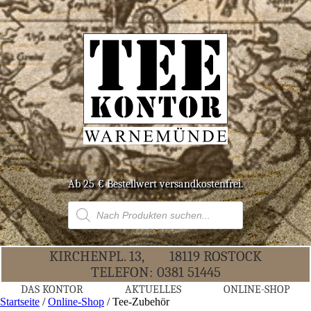
Ab 25 € Bestell­wert versandkostenfrei.
Products
search
KIR­CHEN­PL. 13,
18119 ROS­TOCK
TELE­FON:
0381 51445
DAS KON­TOR
AKTU­EL­LES
ONLINE-SHOP
Startseite
/
Online-Shop
/ Tee-Zubehör