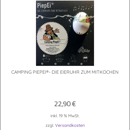
CAM­PING PIE­PEI®- DIE EIER­UHR ZUM MITKOCHEN
22,90
€
inkl. 19 % MwSt.
zzgl.
Versandkosten