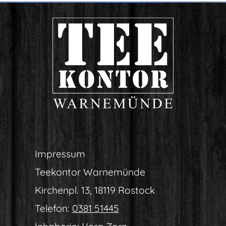
Impres­sum
Tee­kon­tor Warnemünde
Kir­chen­pl. 13, 18119 Rostock
Tele­fon:
0381 51445