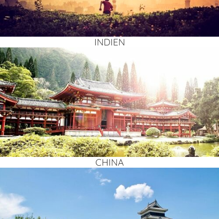
INDI­EN
CHI­NA