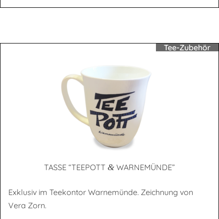
Tee-Zubehör
TAS­SE “TEE­POTT
&
WARNEMÜNDE”
Exklusiv im Teekontor Warnemünde. Zeichnung von
Vera Zorn.