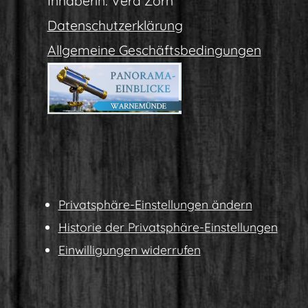
Inha­be­rin: Vera Zorn
Daten­schutz­er­klä­rung
All­ge­mei­ne Geschäftsbedingungen
Pri­vat­sphä­re-Ein­stel­lun­gen ändern
His­to­rie der Privatsphäre-Einstellungen
Ein­wil­li­gun­gen widerrufen