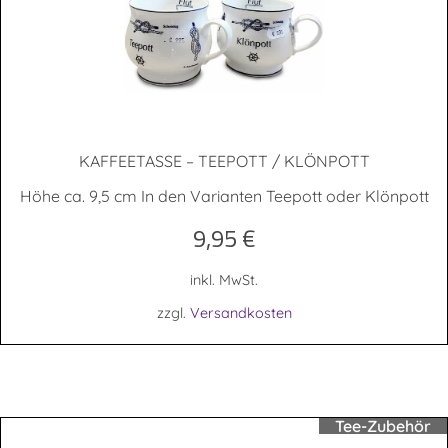
KAF­FEE­TAS­SE – TEE­POTT / KLÖNPOTT
Höhe ca. 9,5 cm In den Varianten Teepott oder Klönpott
9,95
€
inkl. MwSt.
zzgl.
Versandkosten
Tee-Zubehör