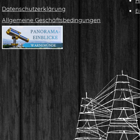
Hi
Daten­schutz­er­klä­rung
Ei
All­ge­mei­ne Geschäftsbedingungen