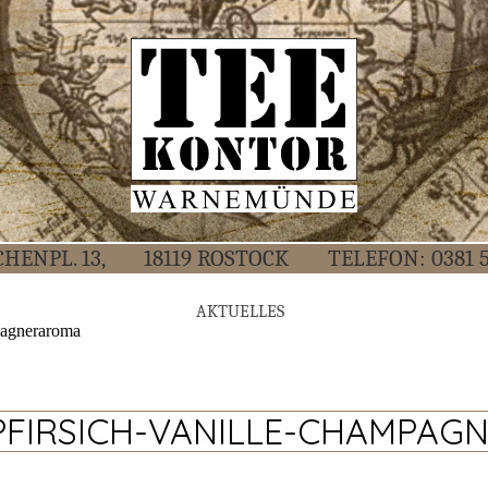
CHEN­PL. 13,
18119 ROS­TOCK
TELE­FON:
0381 
AKTU­EL­LES
pagneraroma
PFIRSICH-VANILLE-CHAMPAG