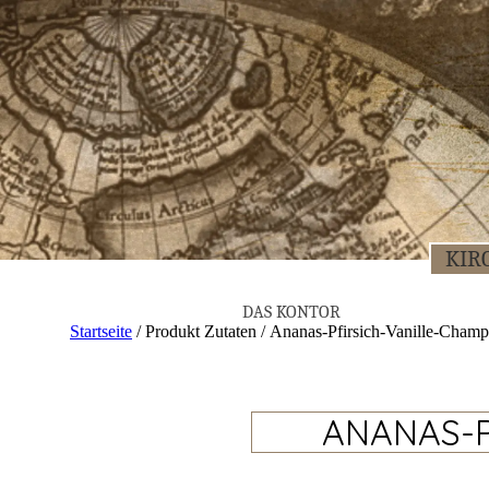
KIR­
DAS KON­TOR
Startseite
/ Produkt Zutaten / Ananas-Pfirsich-Vanille-Cham
ANANAS-