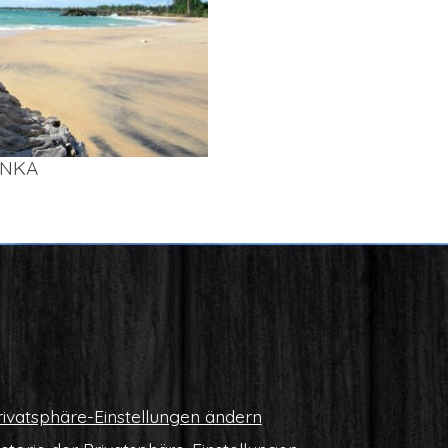
AN­KA
i­vat­sphä­re-Ein­stel­lun­gen ändern