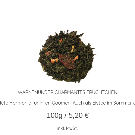
WAR­NE­MÜN­DER CHAR­MAN­TES FRÜCHTCHEN
ndete Harmonie für Ihren Gaumen. Auch als Eistee im Sommer 
100g
/
5,20
€
inkl. MwSt.