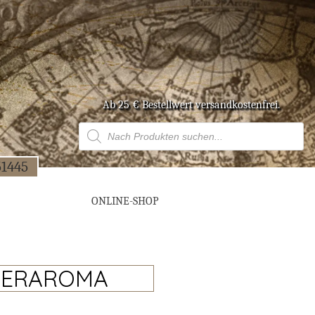
Ab 25 € Bestell­wert versandkostenfrei.
Products
search
51445
ONLINE-SHOP
NERAROMA