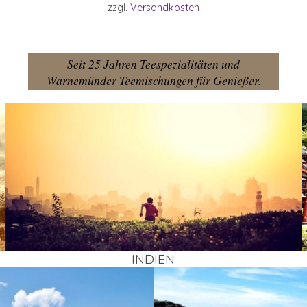
zzgl.
Versandkosten
Seit 25 Jahren Teespezialitäten und
Warnemünder Teemischungen für Genießer.
INDI­EN