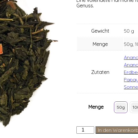
Genuss.
Gewicht
50 g
Menge
50g, 
Anana
Anana
Zutaten
Erdbe
Papay
Sonne
Menge
50g
10
Warnemünder
In den Warenkor
Charmantes