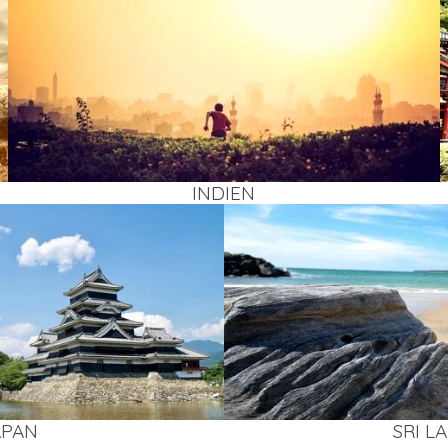
INDI­EN
APAN
SRI L