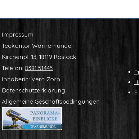
Impres­sum
Tee­kon­tor Warnemünde
Kir­chen­pl. 13, 18119 Rostock
Tele­fon:
0381 51445
Pr
Inha­be­rin: Vera Zorn
Hi
Daten­schutz­er­klä­rung
Ei
All­ge­mei­ne Geschäftsbedingungen