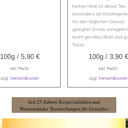
herber Note ist dieser Tee
besonders als Einsteigert
für den täglichen Genuss
geeignet. Etwas unregelmä
leicht gerolltes Blatt und 
Tasse.
100g
/
5,90
€
100g
/
3,90
inkl. MwSt.
inkl. MwSt.
zzgl.
Versandkosten
zzgl.
Versandkosten
Seit 25 Jahren Teespezialitäten und
Warnemünder Teemischungen für Genießer.