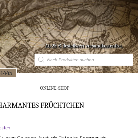
Ab 25 € Bestell­wert versandkostenfrei.
Products
search
51445
ONLINE-SHOP
HAR­MAN­TES FRÜCHTCHEN
osten
 für Ihren Gau­men. Auch als Eis­tee im Som­mer ein