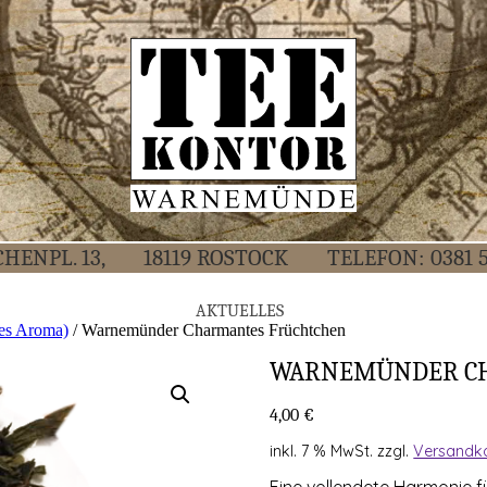
CHEN­PL. 13,
18119 ROS­TOCK
TELE­FON:
0381 
AKTU­EL­LES
hes Aroma)
/ War­ne­mün­der Char­man­tes Früchtchen
WAR­NE­MÜN­DER C
4,00
€
inkl. 7 % MwSt.
zzgl.
Versandk
Eine voll­ende­te Har­mo­nie