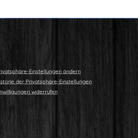
i­vat­sphä­re-Ein­stel­lun­gen ändern
s­to­rie der Privatsphäre-Einstellungen
n­wil­li­gun­gen widerrufen