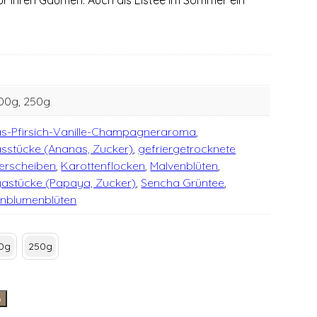
100g, 250g
s-Pfirsich-Vanille-Champagneraroma
,
sstücke (Ananas, Zucker)
,
gefriergetrocknete
erscheiben
,
Karottenflocken
,
Malvenblüten
,
astücke (Papaya, Zucker)
,
Sencha Grüntee
,
nblumenblüten
0g
250g
b