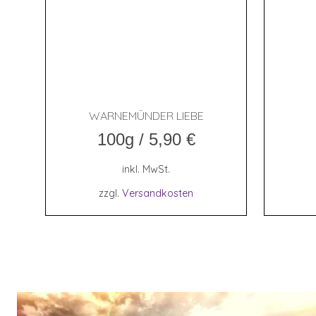
WAR­NE­MÜN­DER LIEBE
100g
/
5,90
€
inkl. MwSt.
zzgl.
Versandkosten