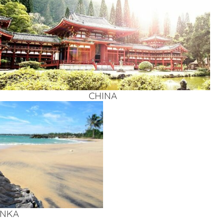
CHI­NA
AN­KA