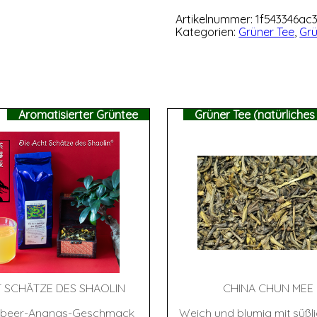
Früchtchen
Menge
Artikelnummer:
1f543346ac
Kategorien:
Grüner Tee
,
Grü
Aromatisierter Grüntee
Grüner Tee (natürliche
 SCHÄT­ZE DES SHAOLIN
CHI­NA CHUN MEE
rdbeer-Ananas-Geschmack
Weich und blumig mit süßli