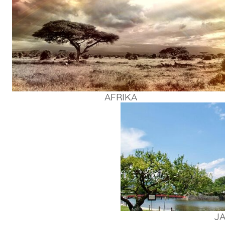
AFRI­KA
J