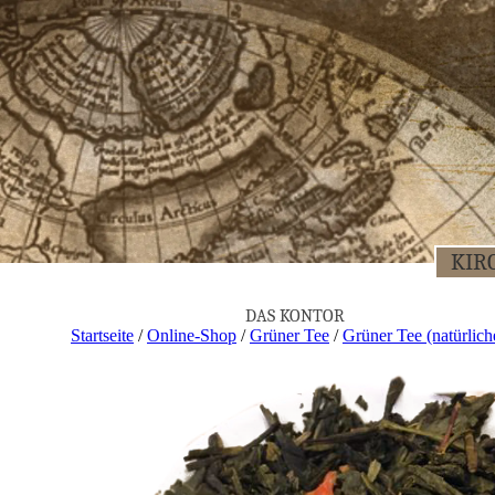
KIR­
DAS KON­TOR
Startseite
/
Online-Shop
/
Grüner Tee
/
Grüner Tee (natürlic