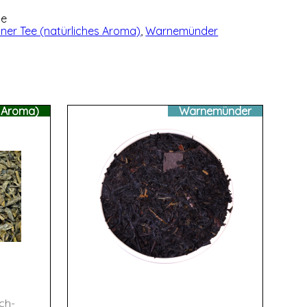
3e
ner Tee (natürliches Aroma)
,
Warnemünder
s Aroma)
Warnemünder
ch-