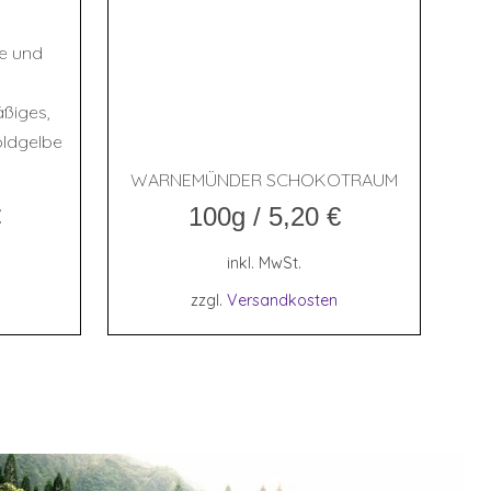
ee und
ßiges,
goldgelbe
WAR­NE­MÜN­DER SCHOKOTRAUM
€
100g
/
5,20
€
inkl. MwSt.
zzgl.
Versandkosten