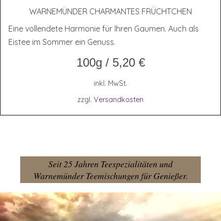
WAR­NE­MÜN­DER CHAR­MAN­TES FRÜCHTCHEN
Eine vollendete Harmonie für Ihren Gaumen. Auch als
Eistee im Sommer ein Genuss.
100g
/
5,20
€
inkl. MwSt.
zzgl.
Versandkosten
Seit 25 Jahren Teespezialitäten und
Warnemünder Teemischungen für Genießer.