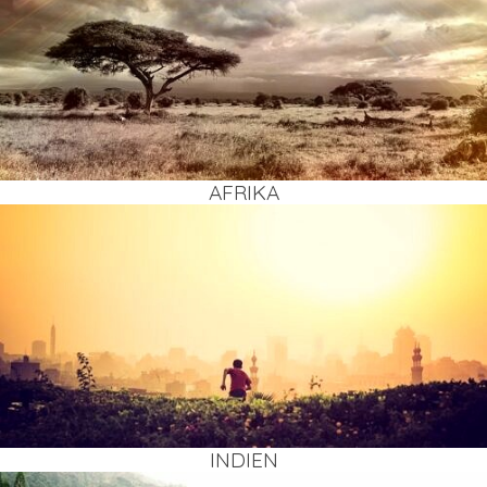
AFRI­KA
INDI­EN