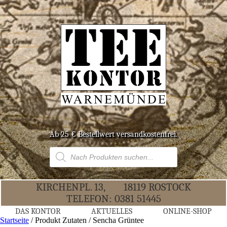
Ab 25 € Bestell­wert versandkostenfrei.
Products
search
KIR­CHEN­PL. 13,
18119 ROS­TOCK
TELE­FON:
0381 51445
DAS KON­TOR
AKTU­EL­LES
ONLINE-SHOP
Startseite
/ Produkt Zutaten / Sencha Grüntee