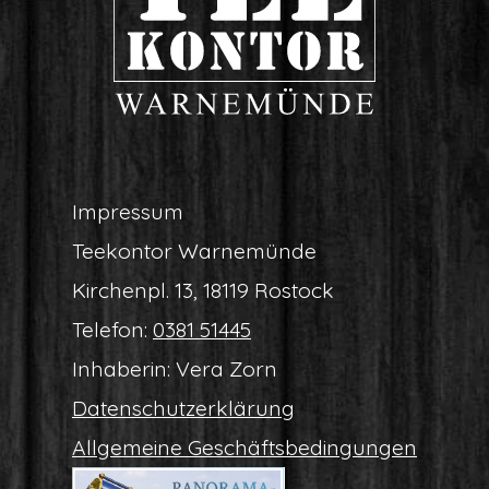
Impres­sum
Tee­kon­tor Warnemünde
Kir­chen­pl. 13, 18119 Rostock
Tele­fon:
0381 51445
Inha­be­rin: Vera Zorn
Daten­schutz­er­klä­rung
All­ge­mei­ne Geschäftsbedingungen