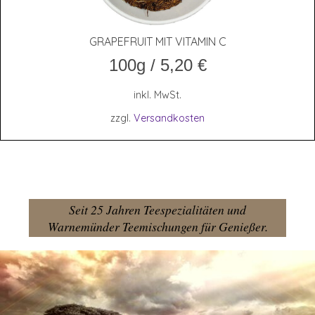
GRAPE­FRUIT MIT VIT­AMIN C
100g
/
5,20
€
inkl. MwSt.
zzgl.
Versandkosten
Seit 25 Jahren Teespezialitäten und
Warnemünder Teemischungen für Genießer.