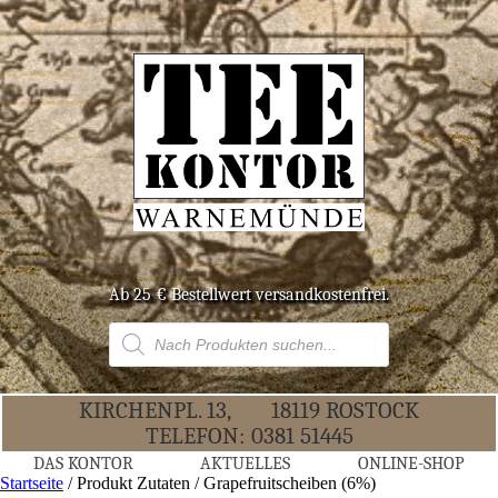
Ab 25 € Bestell­wert versandkostenfrei.
Products
search
KIR­CHEN­PL. 13,
18119 ROS­TOCK
TELE­FON:
0381 51445
DAS KON­TOR
AKTU­EL­LES
ONLINE-SHOP
Startseite
/ Produkt Zutaten / Grapefruitscheiben (6%)