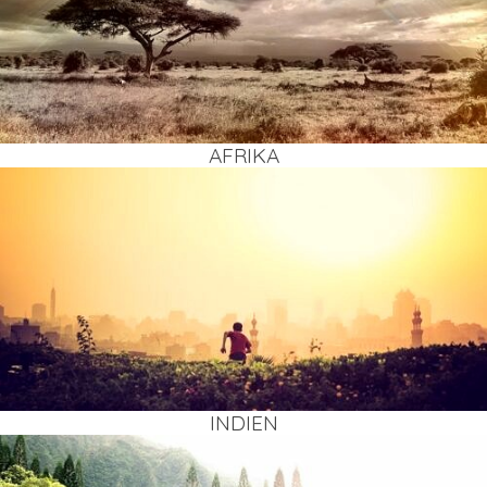
AFRI­KA
INDI­EN