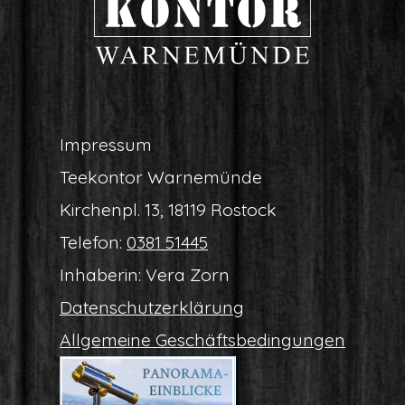
Impres­sum
Tee­kon­tor Warnemünde
Kir­chen­pl. 13, 18119 Rostock
Tele­fon:
0381 51445
Inha­be­rin: Vera Zorn
Daten­schutz­er­klä­rung
All­ge­mei­ne Geschäftsbedingungen