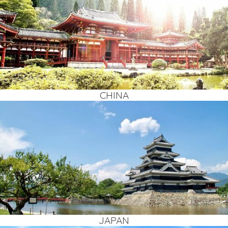
CHI­NA
JAPAN