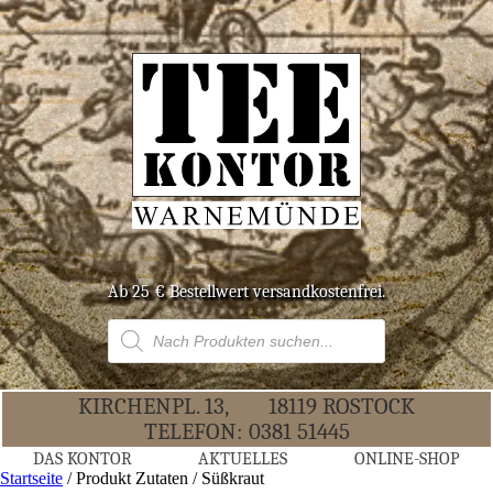
Ab 25 € Bestell­wert versandkostenfrei.
Products
search
KIR­CHEN­PL. 13,
18119 ROS­TOCK
TELE­FON:
0381 51445
DAS KON­TOR
AKTU­EL­LES
ONLINE-SHOP
Startseite
/ Produkt Zutaten / Süßkraut