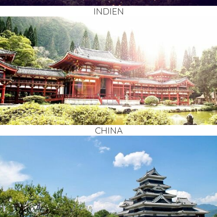
INDI­EN
CHI­NA