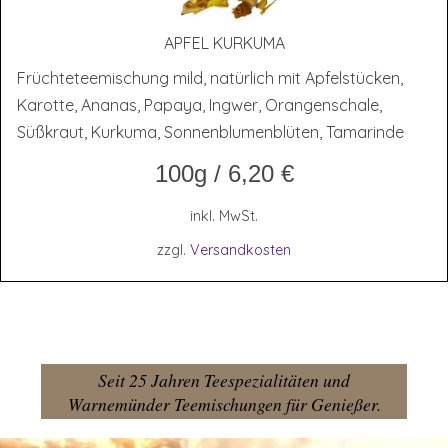
APFEL KUR­KU­MA
Früchteteemischung mild, natürlich mit Apfelstücken,
Karotte, Ananas, Papaya, Ingwer, Orangenschale,
Süßkraut, Kurkuma, Sonnenblumenblüten, Tamarinde
100g
/
6,20
€
inkl. MwSt.
zzgl.
Versandkosten
Seit 25 Jahren Teespezialitäten und
Warnemünder Teemischungen für Genießer.