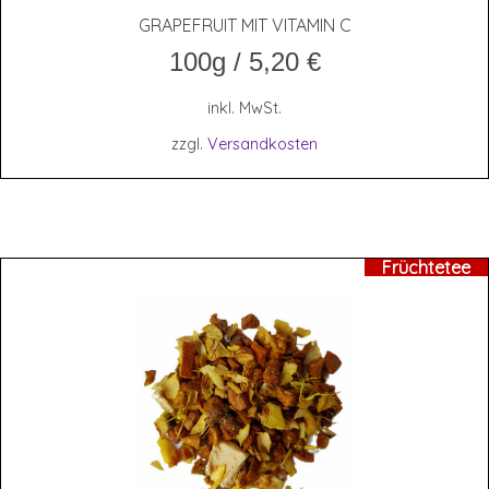
GRAPE­FRUIT MIT VIT­AMIN C
100g
/
5,20
€
inkl. MwSt.
zzgl.
Versandkosten
Früchtetee