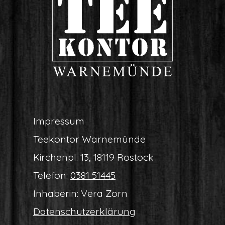
Impres­sum
Tee­kon­tor Warnemünde
Kir­chen­pl. 13, 18119 Rostock
Tele­fon:
0381 51445
Inha­be­rin: Vera Zorn
Daten­schutz­er­klä­rung