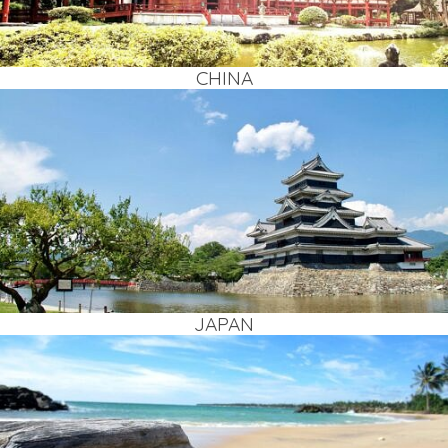
CHI­NA
JAPAN