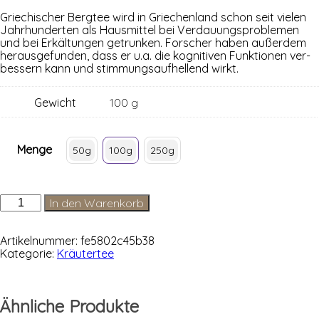
Grie­chi­scher Berg­tee wird in Grie­chen­land schon seit vie­len
Jahr­hun­der­ten als Haus­mit­tel bei Ver­dau­ungs­pro­ble­men
und bei Erkäl­tun­gen getrun­ken. For­scher haben außer­dem
her­aus­ge­fun­den, dass er u.a. die kogni­ti­ven Funk­tio­nen ver­
bes­sern kann und stim­mungs­auf­hel­lend wirkt.
Gewicht
100 g
Menge
50g
100g
250g
Griechischer
In den Warenkorb
Bergtee
Menge
Artikelnummer:
fe5802c45b38
Kategorie:
Kräutertee
Ähnliche Produkte