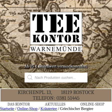
Ab 25 € Bestell­wert versandkostenfrei.
Products
search
KIR­CHEN­PL. 13,
18119 ROS­TOCK
TELE­FON:
0381 51445
DAS KON­TOR
AKTU­EL­LES
ONLINE-SHOP
Startseite
/
Online-Shop
/
Kräutertee
/ Grie­chi­scher Bergtee