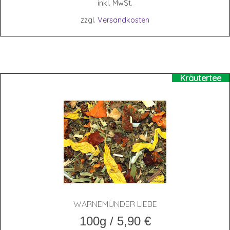
inkl. MwSt.
zzgl.
Versandkosten
Kräutertee
WAR­NE­MÜN­DER LIEBE
100g
/
5,90
€