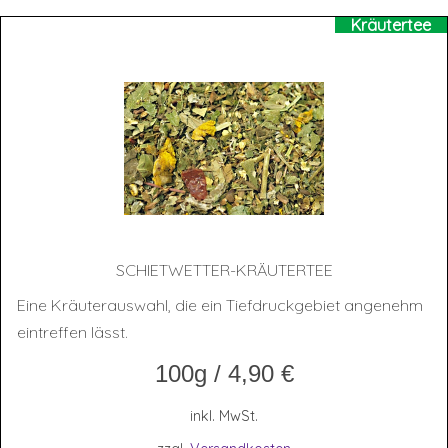
Kräutertee
SCHIET­WET­TER-KRÄU­TER­TEE
Eine Kräuterauswahl, die ein Tiefdruckgebiet angenehm
eintreffen lässt.
100g
/
4,90
€
inkl. MwSt.