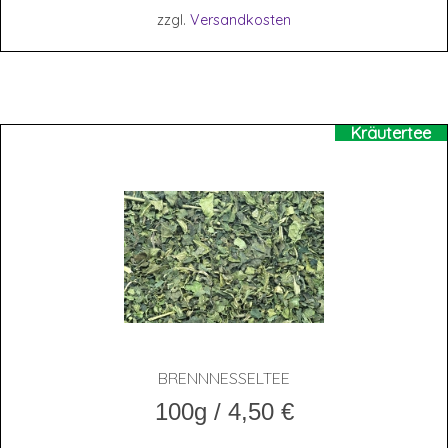
zzgl.
Versandkosten
Kräutertee
BRENN­NES­SEL­TEE
100g
/
4,50
€