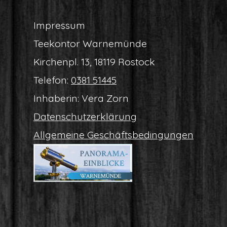
Impres­sum
Tee­kon­tor Warnemünde
Kir­chen­pl. 13, 18119 Rostock
Tele­fon:
0381 51445
Inha­be­rin: Vera Zorn
Daten­schutz­er­klä­rung
All­ge­mei­ne Geschäftsbedingungen