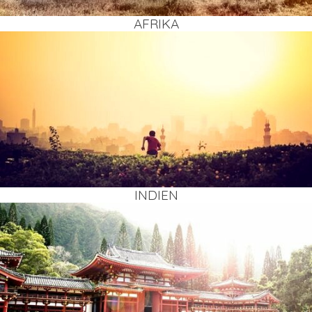
AFRI­KA
INDI­EN