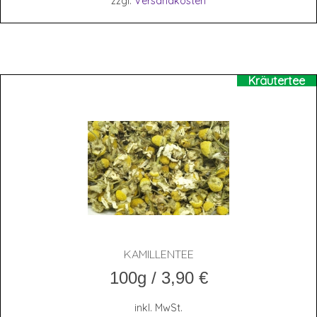
zzgl.
Versandkosten
Kräutertee
KAMIL­LEN­TEE
100g
/
3,90
€
inkl. MwSt.